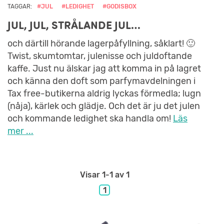
TAGGAR:
#JUL
#LEDIGHET
#GODISBOX
JUL, JUL, STRÅLANDE JUL…
och därtill hörande lagerpåfyllning, såklart! 🙂
Twist, skumtomtar, julenisse och juldoftande
kaffe. Just nu älskar jag att komma in på lagret
och känna den doft som parfymavdelningen i
Tax free-butikerna aldrig lyckas förmedla; lugn
(nåja), kärlek och glädje. Och det är ju det julen
och kommande ledighet ska handla om!
Läs
mer ...
Visar
1-1
av 1
1