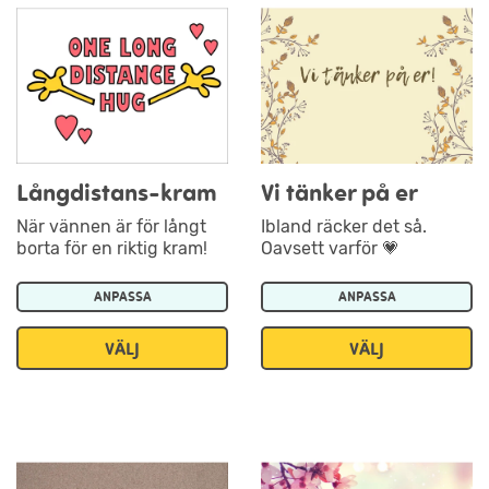
Långdistans-kram
Vi tänker på er
När vännen är för långt
Ibland räcker det så.
borta för en riktig kram!
Oavsett varför 💗
ANPASSA
ANPASSA
VÄLJ
VÄLJ