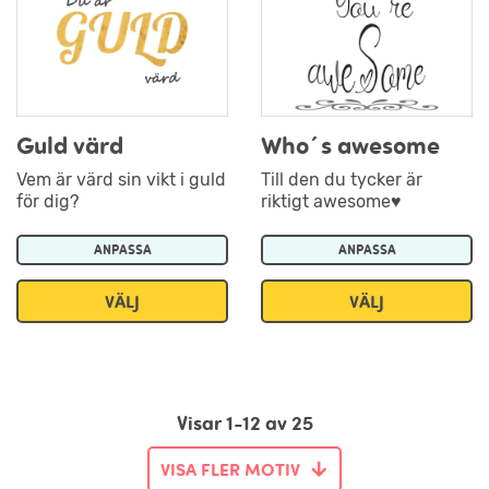
Guld värd
Who´s awesome
Vem är värd sin vikt i guld
Till den du tycker är
för dig?
riktigt awesome♥
ANPASSA
ANPASSA
VÄLJ
VÄLJ
Visar 1-12 av 25
VISA FLER MOTIV