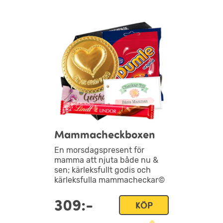
Mammacheckboxen
En morsdagspresent för
mamma att njuta både nu &
sen; kärleksfullt godis och
kärleksfulla mammacheckar©
309:-
KÖP