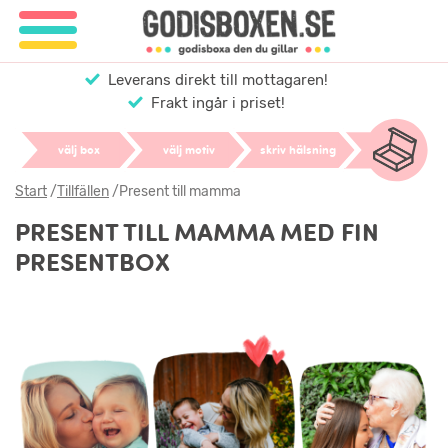
Leverans direkt till mottagaren!
Frakt ingår i priset!
välj box
välj motiv
skriv hälsning
Start
/
Tillfällen
/
Present till mamma
PRESENT TILL MAMMA MED FIN
PRESENTBOX