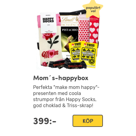
Mom´s-happybox
Perfekta "make mom happy"-
presenten med coola
strumpor från Happy Socks,
god choklad & Triss-skrap!
399:-
KÖP