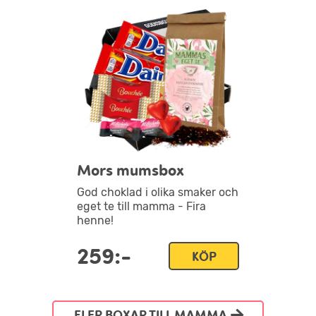
Mors mumsbox
God choklad i olika smaker och
eget te till mamma - Fira
henne!
259:-
KÖP
FLER BOXAR TILL MAMMA