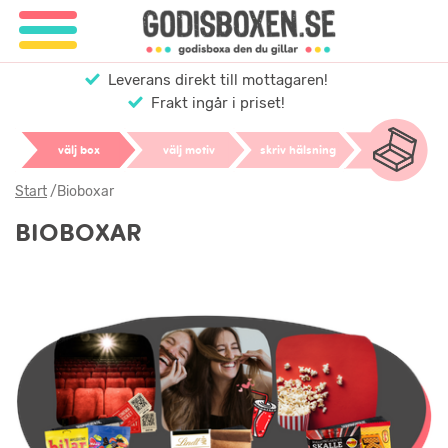
Leverans direkt till mottagaren!
Frakt ingår i priset!
välj box
välj motiv
skriv hälsning
Start
/
Bioboxar
BIOBOXAR