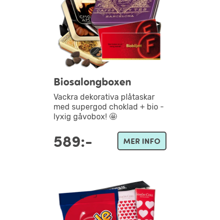
Biosalongboxen
Vackra dekorativa plåtaskar
med supergod choklad + bio -
lyxig gåvobox! 🤩
589:-
MER INFO