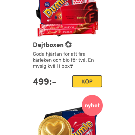
Dejtboxen 💞
Goda hjärtan för att fira
kärleken och bio för två. En
mysig kväll i box❣️
499:-
KÖP