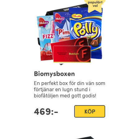
Biomysboxen
En perfekt box för din vän som
förtjänar en lugn stund i
biofåtöljen med gott godis!
469:-
KÖP