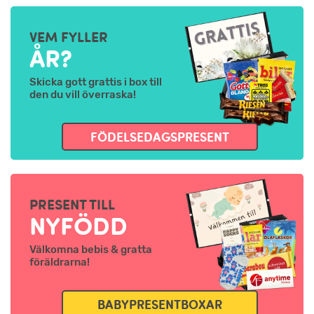
VEM FYLLER
ÅR?
Skicka gott grattis i box till
den du vill överraska!
FÖDELSEDAGSPRESENT
PRESENT TILL
NYFÖDD
Välkomna bebis & gratta
föräldrarna!
BABYPRESENTBOXAR