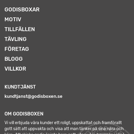
GODISBOXAR
MOTIV
TILLFÄLLEN
TÄVLING
FÖRETAG
BLOGG
VILLKOR
KUNDTJÄNST
kundtjanst@godisboxen.se
OM GODISBOXEN
Vi vill erbjuda våra kunder ett roligt, uppskattat och framförallt
gott sätt att uppvakta och visa att man tänker på sina nära och