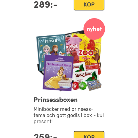
289:-
KÖP
Prinsessboxen
Miniböcker med prinsess-
tema och gott godis i box - kul
present!
259:-
KÖP