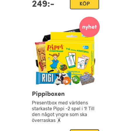
249:-
KÖP
Pippiboxen
Presentbox med världens
starkaste Pippi -2 spel i 1! Till
den något yngre som ska
överraskas 🤸