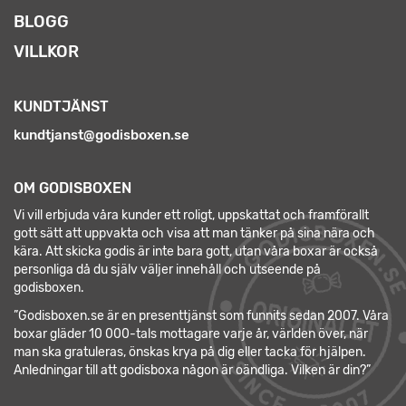
BLOGG
VILLKOR
KUNDTJÄNST
kundtjanst@godisboxen.se
OM GODISBOXEN
Vi vill erbjuda våra kunder ett roligt, uppskattat och framförallt
gott sätt att uppvakta och visa att man tänker på sina nära och
kära. Att skicka godis är inte bara gott, utan våra boxar är också
personliga då du själv väljer innehåll och utseende på
godisboxen.
”Godisboxen.se är en presenttjänst som funnits sedan 2007. Våra
boxar gläder 10 000-tals mottagare varje år, världen över, när
man ska gratuleras, önskas krya på dig eller tacka för hjälpen.
Anledningar till att godisboxa någon är oändliga. Vilken är din?”