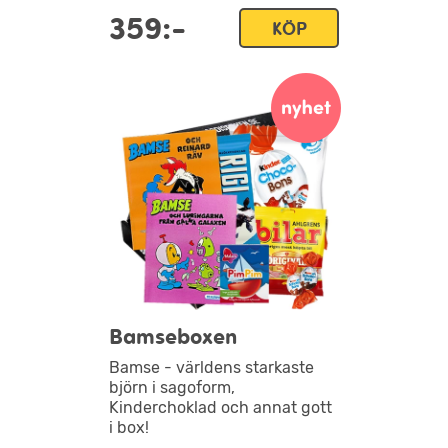
359:-
KÖP
Bamseboxen
Bamse - världens starkaste
björn i sagoform,
Kinderchoklad och annat gott
i box!