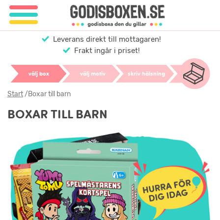
Leverans direkt till mottagaren!
Frakt ingår i priset!
välj box
välj motiv
skriv hälsning
Start
/
Boxar till barn
BOXAR TILL BARN