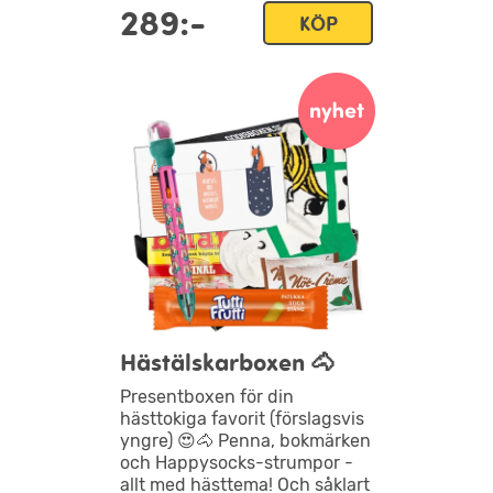
289:-
KÖP
Hästälskarboxen 🐴
Presentboxen för din
hästtokiga favorit (förslagsvis
yngre) 😍🐴 Penna, bokmärken
och Happysocks-strumpor -
allt med hästtema! Och såklart