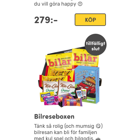
du vill göra happy 😍
279:-
KÖP
Bilreseboxen
Tänk så rolig (och mumsig 😋)
bilresan kan bli för familjen
med kul spel och bilgodis. 🚗