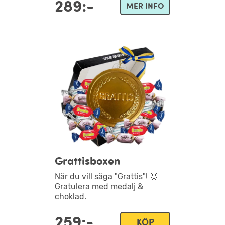
289:-
MER INFO
Grattisboxen
När du vill säga "Grattis"! 🥇
Gratulera med medalj &
choklad.
259:-
KÖP