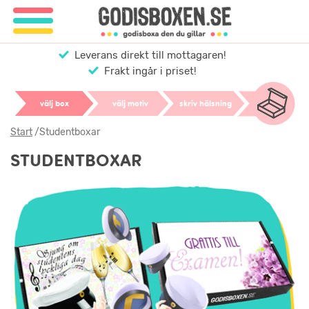
Leverans direkt till mottagaren!
Frakt ingår i priset!
välj box
välj motiv
skriv hälsning
Start
/
Studentboxar
STUDENTBOXAR