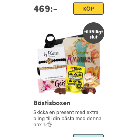
469:-
KÖP
Bästisboxen
Skicka en present med extra
bling till din bästa med denna
box ✨👌