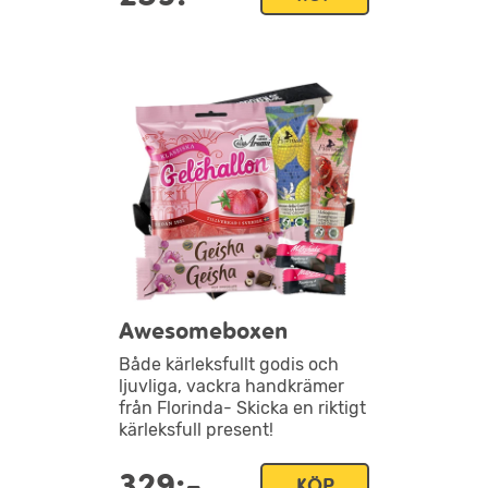
Awesomeboxen
Både kärleksfullt godis och
ljuvliga, vackra handkrämer
från Florinda- Skicka en riktigt
kärleksfull present!
329:-
KÖP