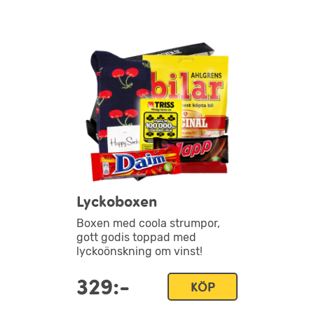
Lyckoboxen
Boxen med coola strumpor,
gott godis toppad med
lyckoönskning om vinst!
329:-
KÖP