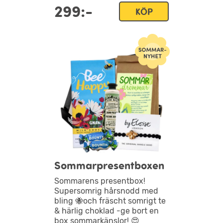
299:-
KÖP
Sommarpresentboxen
Sommarens presentbox!
Supersomrig hårsnodd med
bling 🐝och fräscht somrigt te
& härlig choklad -ge bort en
box sommarkänslor! 😍