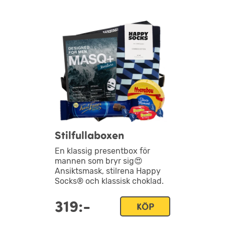
Stilfullaboxen
En klassig presentbox för
mannen som bryr sig😍
Ansiktsmask, stilrena Happy
Socks® och klassisk choklad.
319:-
KÖP