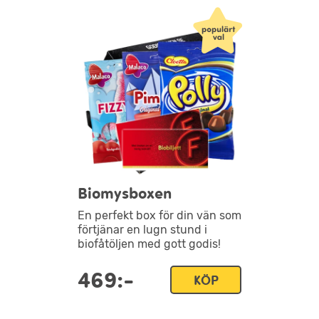
Biomysboxen
En perfekt box för din vän som
förtjänar en lugn stund i
biofåtöljen med gott godis!
469:-
KÖP