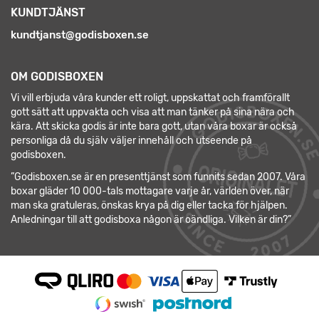
KUNDTJÄNST
kundtjanst@godisboxen.se
OM GODISBOXEN
Vi vill erbjuda våra kunder ett roligt, uppskattat och framförallt
gott sätt att uppvakta och visa att man tänker på sina nära och
kära. Att skicka godis är inte bara gott, utan våra boxar är också
personliga då du själv väljer innehåll och utseende på
godisboxen.
”Godisboxen.se är en presenttjänst som funnits sedan 2007. Våra
boxar gläder 10 000-tals mottagare varje år, världen över, när
man ska gratuleras, önskas krya på dig eller tacka för hjälpen.
Anledningar till att godisboxa någon är oändliga. Vilken är din?”