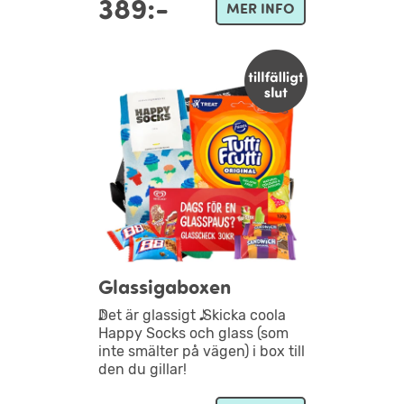
389:-
MER INFO
Glassigaboxen
𝅘𝅥𝅮𝅘𝅥𝅮Det är glassigt 𝅘𝅥𝅮𝅘𝅥𝅮 Skicka coola
Happy Socks och glass (som
inte smälter på vägen) i box till
den du gillar!