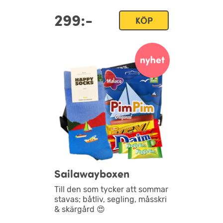
299:-
KÖP
Sailawayboxen
Till den som tycker att sommar
stavas; båtliv, segling, måsskri
& skärgård 😍