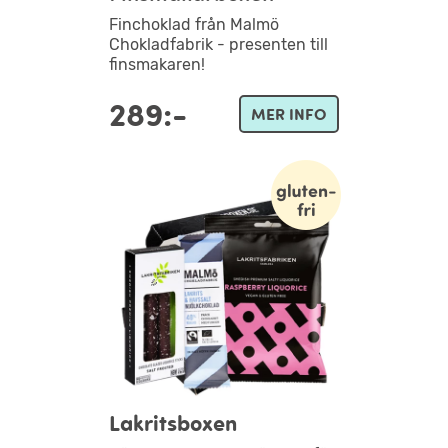
Finchoklad från Malmö
Chokladfabrik - presenten till
finsmakaren!
289:-
MER INFO
Lakritsboxen