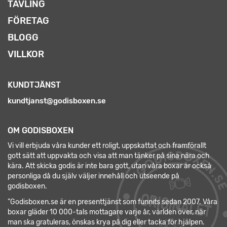
TÄVLING
FÖRETAG
BLOGG
VILLKOR
KUNDTJÄNST
kundtjanst@godisboxen.se
OM GODISBOXEN
Vi vill erbjuda våra kunder ett roligt, uppskattat och framförallt
gott sätt att uppvakta och visa att man tänker på sina nära och
kära. Att skicka godis är inte bara gott, utan våra boxar är också
personliga då du själv väljer innehåll och utseende på
godisboxen.
”Godisboxen.se är en presenttjänst som funnits sedan 2007. Våra
boxar gläder 10 000-tals mottagare varje år, världen över, när
man ska gratuleras, önskas krya på dig eller tacka för hjälpen.