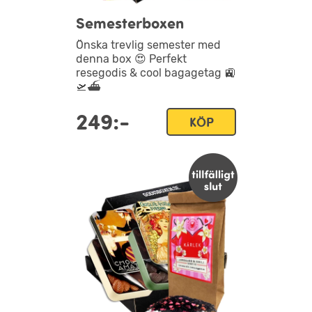
Semesterboxen
Önska trevlig semester med
denna box 😍 Perfekt
resegodis & cool bagagetag 🚉
🛫⛴️
249:-
KÖP