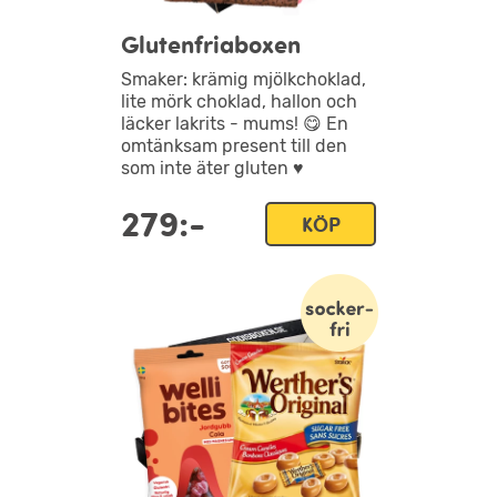
Glutenfriaboxen
Smaker: krämig mjölkchoklad,
lite mörk choklad, hallon och
läcker lakrits - mums! 😋 En
omtänksam present till den
som inte äter gluten ♥
279:-
KÖP