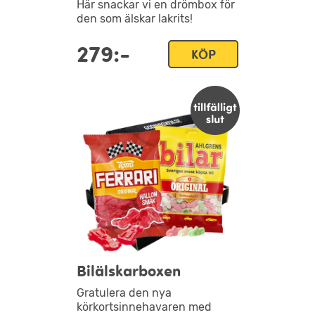
Här snackar vi en drömbox för
den som älskar lakrits!
279:-
KÖP
Bilälskarboxen
Gratulera den nya
körkortsinnehavaren med