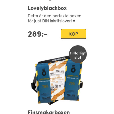
Lovelyblackbox
Detta är den perfekta boxen
för just DIN lakritslover! ♥
289:-
KÖP
Finsmakarboxen