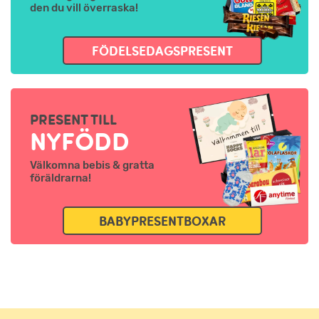
den du vill överraska!
FÖDELSEDAGSPRESENT
PRESENT TILL
NYFÖDD
Välkomna bebis & gratta
föräldrarna!
BABYPRESENTBOXAR