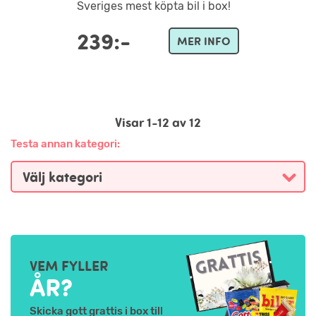
Sveriges mest köpta bil i box!
239:-
MER INFO
Visar 1-12 av 12
Testa annan kategori:
VEM FYLLER
ÅR?
Skicka gott grattis i box till