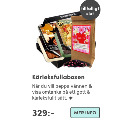
Kärleksfullaboxen
När du vill peppa vännen &
visa omtanke på ett gott &
kärleksfullt sätt. 💗
329:-
MER INFO