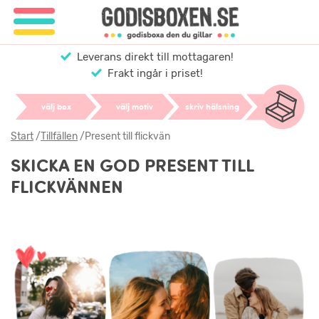
Leverans direkt till mottagaren!
Frakt ingår i priset!
välj box
välj motiv
skriv hälsning
Start
/
Tillfällen
/
Present till flickvän
SKICKA EN GOD PRESENT TILL
FLICKVÄNNEN