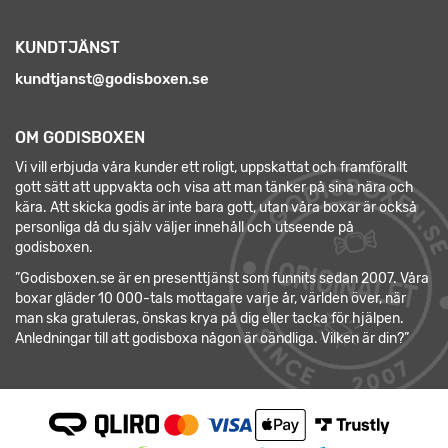
KUNDTJÄNST
kundtjanst@godisboxen.se
OM GODISBOXEN
Vi vill erbjuda våra kunder ett roligt, uppskattat och framförallt
gott sätt att uppvakta och visa att man tänker på sina nära och
kära. Att skicka godis är inte bara gott, utan våra boxar är också
personliga då du själv väljer innehåll och utseende på
godisboxen.
”Godisboxen.se är en presenttjänst som funnits sedan 2007. Våra
boxar gläder 10 000-tals mottagare varje år, världen över, när
man ska gratuleras, önskas krya på dig eller tacka för hjälpen.
Anledningar till att godisboxa någon är oändliga. Vilken är din?”