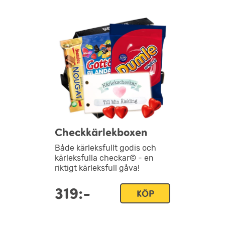
Checkkärlekboxen
Både kärleksfullt godis och
kärleksfulla checkar© - en
riktigt kärleksfull gåva!
319:-
KÖP