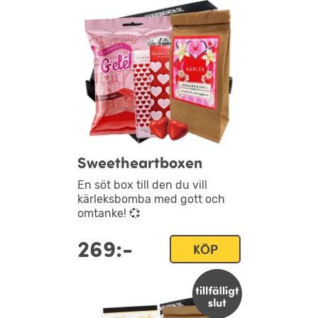
Sweetheartboxen
En söt box till den du vill
kärleksbomba med gott och
omtanke! 💞
269:-
KÖP