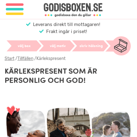
Leverans direkt till mottagaren!
Frakt ingår i priset!
välj box
välj motiv
skriv hälsning
Start
/
Tillfällen
/
Kärlekspresent
KÄRLEKSPRESENT SOM ÄR
PERSONLIG OCH GOD!