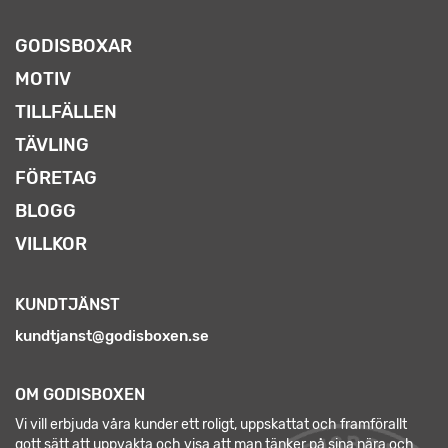
GODISBOXAR
MOTIV
TILLFÄLLEN
TÄVLING
FÖRETAG
BLOGG
VILLKOR
KUNDTJÄNST
kundtjanst@godisboxen.se
OM GODISBOXEN
Vi vill erbjuda våra kunder ett roligt, uppskattat och framförallt
gott sätt att uppvakta och visa att man tänker på sina nära och