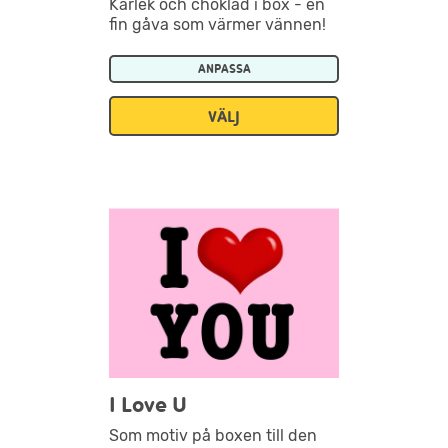
Kärlek och choklad i box - en
fin gåva som värmer vännen!
ANPASSA
VÄLJ
I Love U
Som motiv på boxen till den