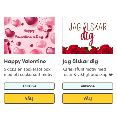
Happy Valentine
Jag älskar dig
Skicka en sockersöt box
Kärleksfullt motiv med
med ett sockersött motiv!
rosor & viktigt budskap ❤️
ANPASSA
ANPASSA
VÄLJ
VÄLJ