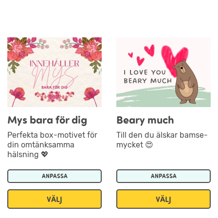
Mys bara för dig
Beary much
Perfekta box-motivet för
Till den du älskar bamse-
din omtänksamma
mycket 😍
hälsning 💖
ANPASSA
ANPASSA
VÄLJ
VÄLJ