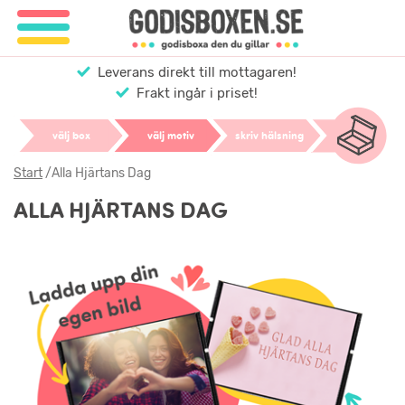
Leverans direkt till mottagaren!
Frakt ingår i priset!
välj box
välj motiv
skriv hälsning
Start
/
Alla Hjärtans Dag
ALLA HJÄRTANS DAG