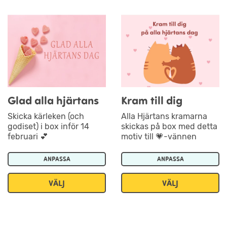
Glad alla hjärtans
Kram till dig
Skicka kärleken (och
Alla Hjärtans kramarna
godiset) i box inför 14
skickas på box med detta
februari 💕
motiv till 💗-vännen
ANPASSA
ANPASSA
VÄLJ
VÄLJ