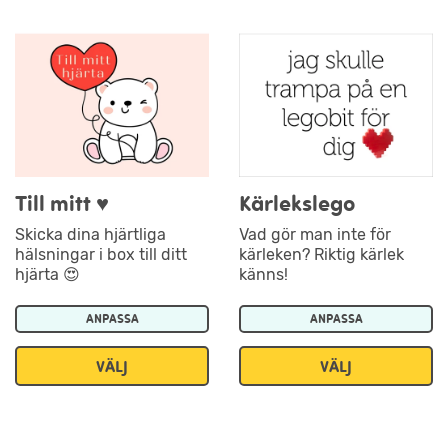
Till mitt ♥
Kärlekslego
Skicka dina hjärtliga
Vad gör man inte för
hälsningar i box till ditt
kärleken? Riktig kärlek
hjärta 😍
känns!
ANPASSA
ANPASSA
VÄLJ
VÄLJ