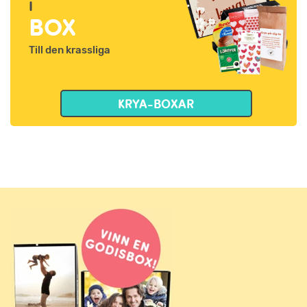
I
BOX
Till den krassliga
KRYA-BOXAR