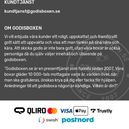
KUNDTJÄNST
kundtjanst@godisboxen.se
OM GODISBOXEN
Vi vill erbjuda våra kunder ett roligt, uppskattat och framförallt
gott sätt att uppvakta och visa att man tänker på sina nära och
kära. Att skicka godis är inte bara gott, utan våra boxar är också
personliga då du själv väljer innehåll och utseende på
godisboxen.
”Godisboxen.se är en presenttjänst som funnits sedan 2007. Våra
boxar gläder 10 000-tals mottagare varje år, världen över, när
man ska gratuleras, önskas krya på dig eller tacka för hjälpen.
Anledningar till att godisboxa någon är oändliga. Vilken är din?”