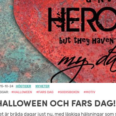
15-10-24
HÖGTIDER
NYHETER
GGAR:
#HALLOWEEN
#FARS DAG
#GODISBOXEN
#MOTIV
HALLOWEEN OCH FARS DAG!
et är bråda dagar just nu, med läskiga hälsningar s