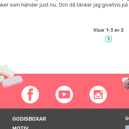
aker som händer just nu. Och då tänker jag givetvis på 
Visar
1-3
av 3
1
GODISBOXAR
G
MOTIV