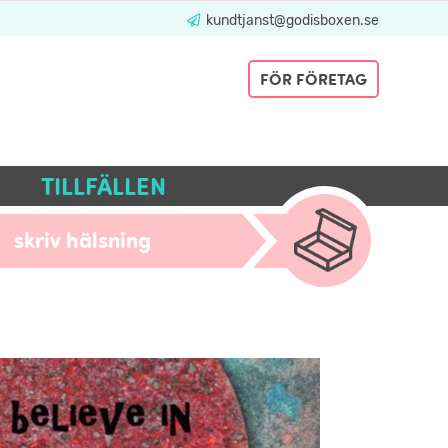
kundtjanst@godisboxen.se
FÖR FÖRETAG
TILLFÄLLEN
skriv hälsning