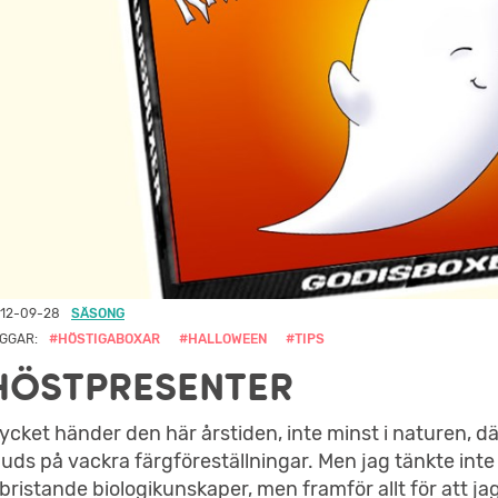
12-09-28
SÄSONG
GGAR:
#HÖSTIGABOXAR
#HALLOWEEN
#TIPS
HÖSTPRESENTER
ycket händer den här årstiden, inte minst i naturen, d
juds på vackra färgföreställningar. Men jag tänkte inte
 bristande biologikunskaper, men framför allt för att 