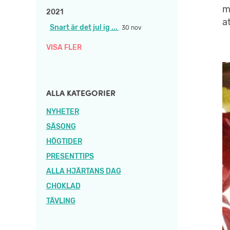
m
2021
a
Snart är det jul ig ...
30 nov
VISA FLER
ALLA KATEGORIER
NYHETER
SÄSONG
HÖGTIDER
PRESENTTIPS
ALLA HJÄRTANS DAG
CHOKLAD
TÄVLING