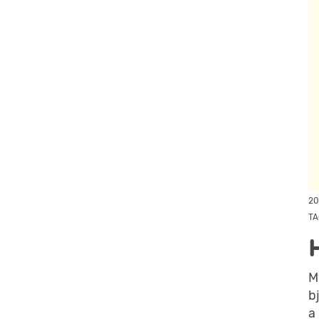
20
TA
M
b
a