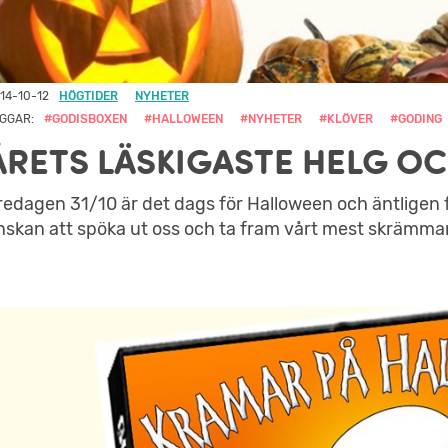
14-10-12
HÖGTIDER
NYHETER
GGAR:
#GODISBOXEN
#HALLOWEEN
#NYHETER
#KLÖVER
#GODING
ÅRETS LÄSKIGASTE HELG OC
redagen 31/10 är det dags för Halloween och äntligen f
nskan att spöka ut oss och ta fram vårt mest skrämma