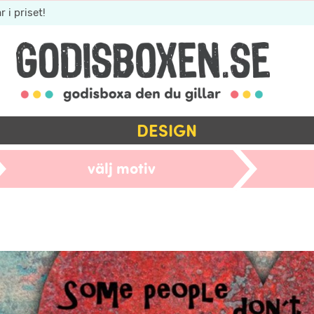
r i priset!
DESIGN
välj motiv