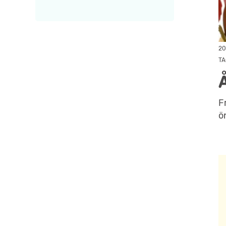
20
TA
F
ö