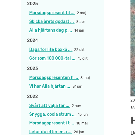
2025
Morsdagspresent til ...
2 maj
Skicka årets godast ...
8 apr
Alla hjärtans dag p ...
14 jan
2024
Dags för lite boxkä ...
22 okt
Gör som 100 000-tal ...
15 okt
2023
Morsdagspresenten h ...
3 maj
Vi har Alla hjärtan ...
31 jan
2022
20
Svårt att välja far ...
2 nov
TA
Snygga, coola strum ...
15 jun
Morsdagspresent i t ...
18 maj
Letar du efter en a ...
D
26 jan