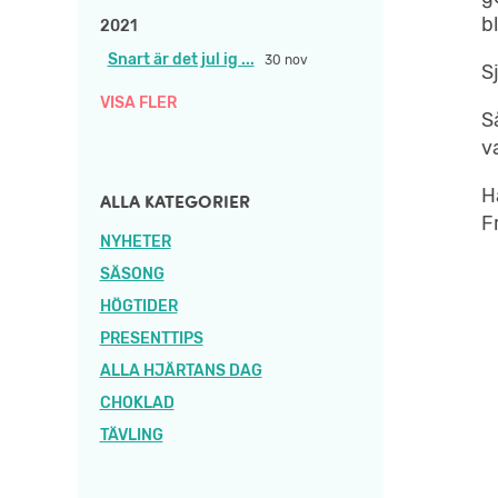
b
2021
Snart är det jul ig ...
30 nov
S
VISA FLER
S
v
H
ALLA KATEGORIER
F
NYHETER
SÄSONG
HÖGTIDER
PRESENTTIPS
ALLA HJÄRTANS DAG
CHOKLAD
TÄVLING