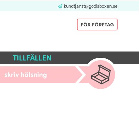
kundtjanst@godisboxen.se
FÖR FÖRETAG
TILLFÄLLEN
skriv hälsning