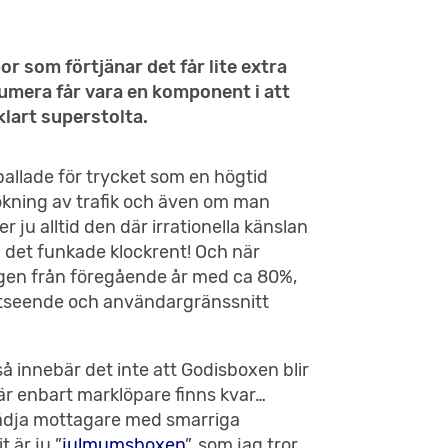
or som förtjänar det får lite extra
umera får vara en komponent i att
lart superstolta.
pallade för trycket som en högtid
 ökning av trafik och även om man
 ju alltid den där irrationella känslan
 det funkade klockrent! Och när
ningen från föregående år med ca 80%,
 utseende och användargränssnitt
så innebär det inte att Godisboxen blir
r enbart marklöpare finns kvar…
 glädja mottagare med smarriga
 är ju ”
julmumsboxen
”, som jag tror