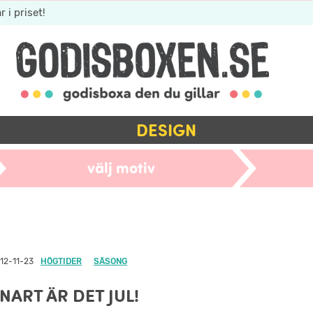
r i priset!
DESIGN
välj motiv
12-11-23
HÖGTIDER
SÄSONG
NART ÄR DET JUL!