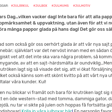
GGAR:
#JULÄRKUL
#JULBOX
#JULMUMS
#JULMOTIV
ars Dag…vilken vacker dag! Inte bara för att alla papp
ppmärksamhet & uppvaktning, utan även för att vi n
öra många pappor glada på hans dag! Det gör oss såk
ad som också gör oss oerhört glada är att vår nya sajt 
nnebär; självklart var det nervöst innan med en sådan
ogiskt vet att det inte ska vara några problem, så kommer
mygande, av att en sajt-härdsmälta är oundviklig…Men
rutröken lagt sig så visade det sig, att vi ökat försälj
ilket också känns som ett skönt kvitto på att vårt nya
lltalar våra kunder. Kul!
en nu blickar vi framåt och bara för krutröken lagt sig 
ikt en öde western-stad med tomma, dammiga gator, dä
ejdå, nu tar vi sikte på julen och hoppas få fortsätta
odisboxar!
Kolla in våra julboxar här
!
En personlig favorit