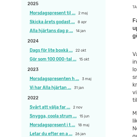
2025
TA
Morsdagspresent til ...
2 maj
F
Skicka årets godast ...
8 apr
u
Alla hjärtans dag p ...
14 jan
g
2024
Dags för lite boxkä ...
22 okt
V
Gör som 100 000-tal ...
15 okt
i
l
2023
s
Morsdagspresenten h ...
3 maj
k
Vi har Alla hjärtan ...
31 jan
v
2022
ti
Svårt att välja far ...
2 nov
M
Snygga, coola strum ...
15 jun
l
Morsdagspresent i t ...
18 maj
N
Letar du efter en a ...
26 jan
g