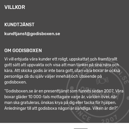
VILLKOR
KUNDTJÄNST
kundtjanst@godisboxen.se
OM GODISBOXEN
Vi vill erbjuda våra kunder ett roligt, uppskattat och framförallt
gott sätt att uppvakta och visa att man tänker på sina nära och
kära. Att skicka godis är inte bara gott, utan våra boxar är också
personliga då du själv väljer innehåll och utseende på
godisboxen.
”Godisboxen.se är en presenttjänst som funnits sedan 2007. Våra
boxar gläder 10 000-tals mottagare varje år, världen över, när
man ska gratuleras, önskas krya på dig eller tacka för hjälpen.
Anledningar till att godisboxa någon är oändliga. Vilken är din?”