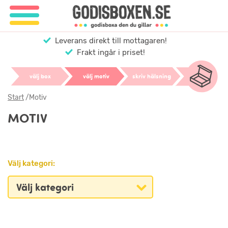
Leverans direkt till mottagaren!
Frakt ingår i priset!
välj box
välj motiv
skriv hälsning
Start
/
Motiv
MOTIV
Välj kategori: