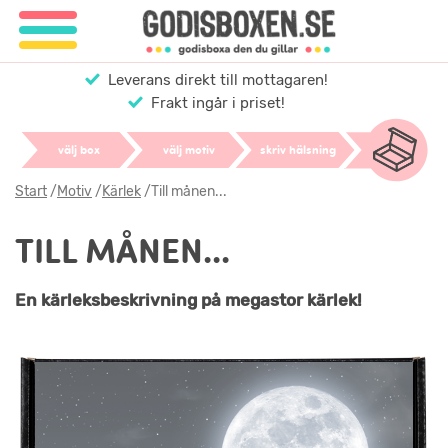
Leverans direkt till mottagaren!
Frakt ingår i priset!
välj box
välj motiv
skriv hälsning
Start
/
Motiv
/
Kärlek
/
Till månen...
TILL MÅNEN...
En kärleksbeskrivning på megastor kärlek!