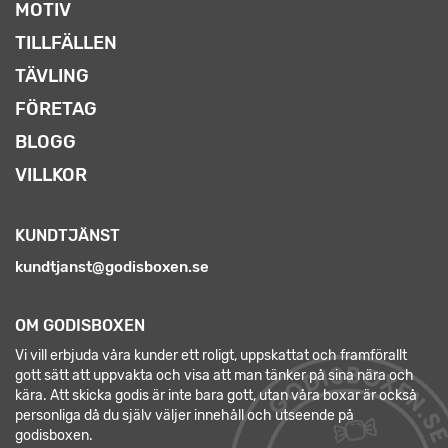
MOTIV
TILLFÄLLEN
TÄVLING
FÖRETAG
BLOGG
VILLKOR
KUNDTJÄNST
kundtjanst@godisboxen.se
OM GODISBOXEN
Vi vill erbjuda våra kunder ett roligt, uppskattat och framförallt
gott sätt att uppvakta och visa att man tänker på sina nära och
kära. Att skicka godis är inte bara gott, utan våra boxar är också
personliga då du själv väljer innehåll och utseende på
godisboxen.