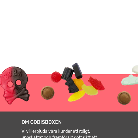
OM GODISBOXEN
Vi vill erbjuda våra kunder ett roligt,
uppskattat och framförallt gott sätt att