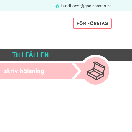
kundtjanst@godisboxen.se
FÖR FÖRETAG
TILLFÄLLEN
skriv hälsning