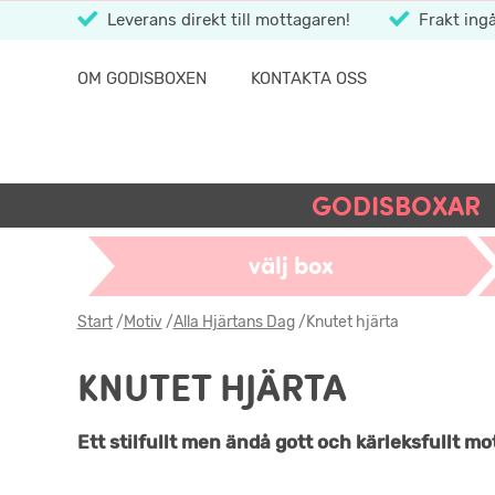
Leverans direkt till mottagaren!
Frakt ingå
OM GODISBOXEN
KONTAKTA OSS
GODISBOXAR
välj box
Start
/
Motiv
/
Alla Hjärtans Dag
/
Knutet hjärta
KNUTET HJÄRTA
Ett stilfullt men ändå gott och kärleksfullt mot