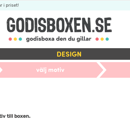
r i priset!
DESIGN
välj motiv
iv till boxen.