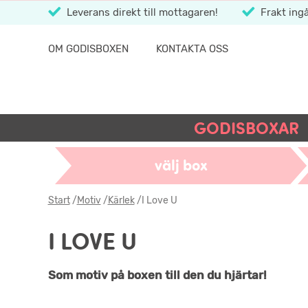
Leverans direkt till mottagaren!
Frakt ingå
OM GODISBOXEN
KONTAKTA OSS
GODISBOXAR
välj box
Start
/
Motiv
/
Kärlek
/
I Love U
I LOVE U
Som motiv på boxen till den du hjärtar!