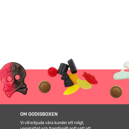
OM GODISBOXEN
Vi vill erbjuda våra kunder ett roligt,
uppskattat och framförallt gott sätt att