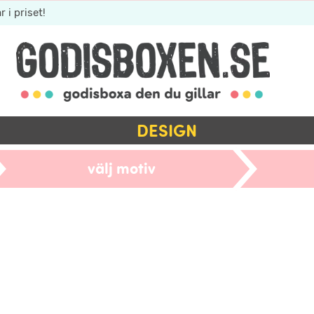
r i priset!
DESIGN
välj motiv