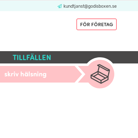
kundtjanst@godisboxen.se
FÖR FÖRETAG
TILLFÄLLEN
skriv hälsning