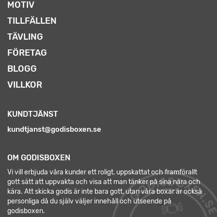
MOTIV
TILLFÄLLEN
TÄVLING
FÖRETAG
BLOGG
VILLKOR
KUNDTJÄNST
kundtjanst@godisboxen.se
OM GODISBOXEN
Vi vill erbjuda våra kunder ett roligt, uppskattat och framförallt
gott sätt att uppvakta och visa att man tänker på sina nära och
kära. Att skicka godis är inte bara gott, utan våra boxar är också
personliga då du själv väljer innehåll och utseende på
godisboxen.