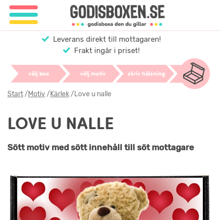
Leverans direkt till mottagaren!
Frakt ingår i priset!
välj box
välj motiv
skriv hälsning
Start
/
Motiv
/
Kärlek
/
Love u nalle
LOVE U NALLE
Sött motiv med sött innehåll till söt mottagare