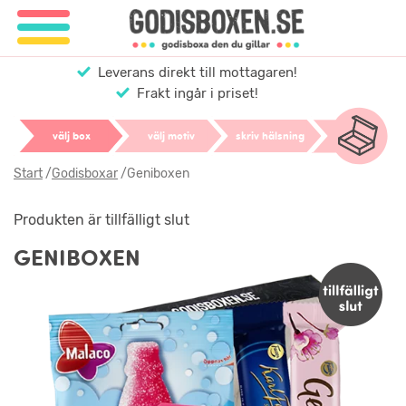
Leverans direkt till mottagaren!
Frakt ingår i priset!
välj box
välj motiv
skriv hälsning
Start
/
Godisboxar
/
Geniboxen
Produkten är tillfälligt slut
GENIBOXEN