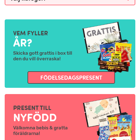
VEM FYLLER
ÅR?
Skicka gott grattis i box till
den du vill överraska!
FÖDELSEDAGSPRESENT
PRESENT TILL
NYFÖDD
Välkomna bebis & gratta
föräldrarna!