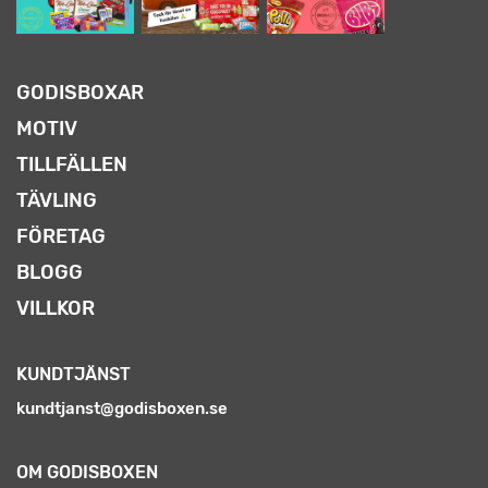
GODISBOXAR
MOTIV
TILLFÄLLEN
TÄVLING
FÖRETAG
BLOGG
VILLKOR
KUNDTJÄNST
kundtjanst@godisboxen.se
OM GODISBOXEN