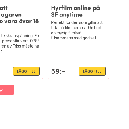
lott
Hyrfilm online på
tagaren
SF anytime
 vara över 18
Perfekt för den som gillar att
titta på film hemma! Ge bort
en mysig filmkväll
lite skrapspänning! En
tillsammans med godiset.
t i presentkuvert. OBS!
ren av Triss måste ha
r.
59:-
LÄGG TILL
LÄGG TILL