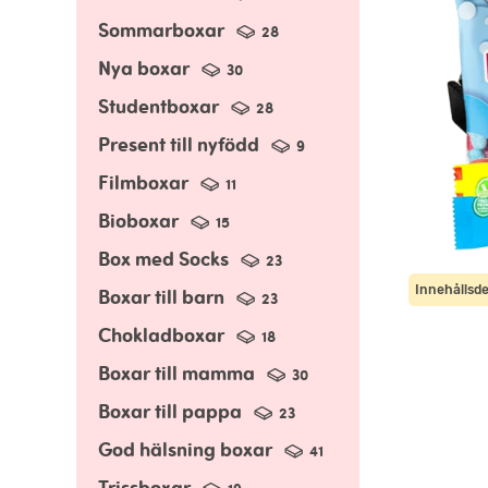
Sommarboxar
28
Nya boxar
30
Studentboxar
28
Present till nyfödd
9
Filmboxar
11
Bioboxar
15
Box med Socks
23
Innehållsde
Boxar till barn
23
Chokladboxar
18
Boxar till mamma
30
Boxar till pappa
23
God hälsning boxar
41
Trissboxar