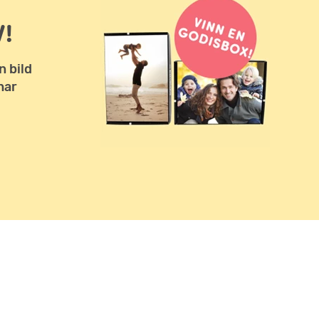
!
n bild
har