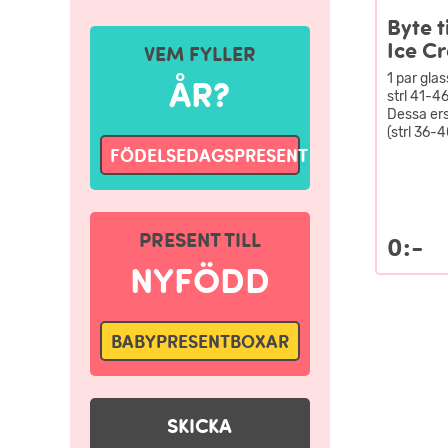
Byte t
Ice C
VEM FYLLER
1 par gla
ÅR?
strl 41-4
Dessa er
(strl 36-
FÖDELSEDAGSPRESENT
PRESENT TILL
0:-
NYFÖDD
BABYPRESENTBOXAR
SKICKA