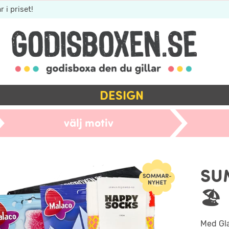
r i priset!
DESIGN
välj motiv
SU
🏖️
Med Gla