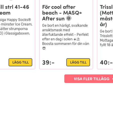
ill strl 41-46
För cool after
Triss
ream
beach - MASQ+
(Mot
After sun 🌞
måste
ssiga Happy Socks®
år)
6 mönster Ice Cream,
Ge bort en härligt, svalkande
sätter strumporna
ansiktsmask med
Ge bort 
40) i Glassigaboxen.
återfuktande effekt - Perfekt
Trisslot
efter en dag i solen ☀️⛱️
Mottaga
Boosta sommaren för din vän
fyllt 18 å
😎
39:-
40:-
LÄGG TILL
LÄGG TILL
VISA FLER TILLÄGG