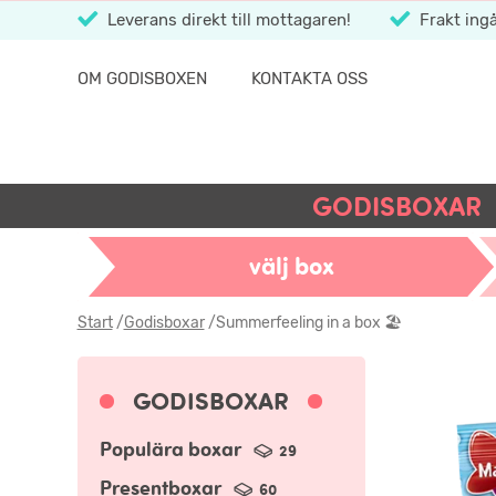
Leverans direkt till mottagaren!
Frakt ingå
OM GODISBOXEN
KONTAKTA OSS
GODISBOXAR
välj box
Start
/
Godisboxar
/
Summerfeeling in a box 🏖️
GODISBOXAR
Populära boxar
29
Presentboxar
60