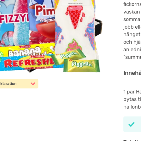
fickorn
väskan 
sommar-
jobb el
hänget 
och hjä
anledni
"summe
Innehå
klaration
1 par H
bytas t
hallonb