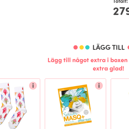
Totalt:
27
LÄGG TILL
Lägg till något extra i boxe
extra glad!
i
i