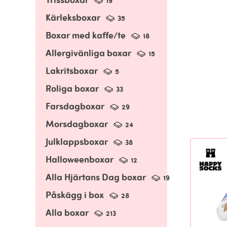
19
Kärleksboxar
35
Boxar med kaffe/te
18
Allergivänliga boxar
15
Lakritsboxar
5
Roliga boxar
33
Farsdagboxar
29
Morsdagboxar
24
Julklappsboxar
38
Halloweenboxar
12
Alla Hjärtans Dag boxar
19
Påskägg i box
28
Alla boxar
213