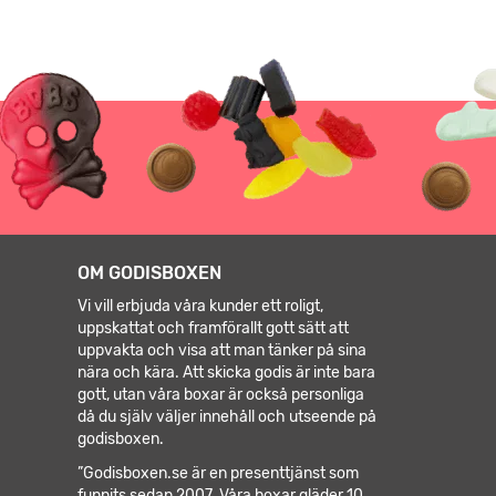
OM GODISBOXEN
Vi vill erbjuda våra kunder ett roligt,
uppskattat och framförallt gott sätt att
uppvakta och visa att man tänker på sina
nära och kära. Att skicka godis är inte bara
gott, utan våra boxar är också personliga
då du själv väljer innehåll och utseende på
godisboxen.
”Godisboxen.se är en presenttjänst som
funnits sedan 2007. Våra boxar gläder 10