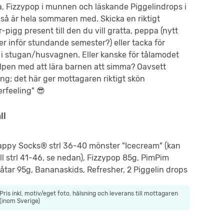
a, Fizzypop i munnen och läskande Piggelindrops i
så är hela sommaren med. Skicka en riktigt
pigg present till den du vill gratta, peppa (nytt
ler inför stundande semester?) eller tacka för
i stugan/husvagnen. Eller kanske för tålamodet
lpen med att lära barnen att simma? Oavsett
ng; det här ger mottagaren riktigt skön
rfeeling" 😎
ll
appy Socks® strl 36-40 mönster "Icecream" (kan
ill strl 41-46, se nedan), Fizzypop 85g, PimPim
åtar 95g, Bananaskids, Refresher, 2 Piggelin drops
Pris inkl. motiv/eget foto, hälsning och leverans till mottagaren
(inom Sverige)