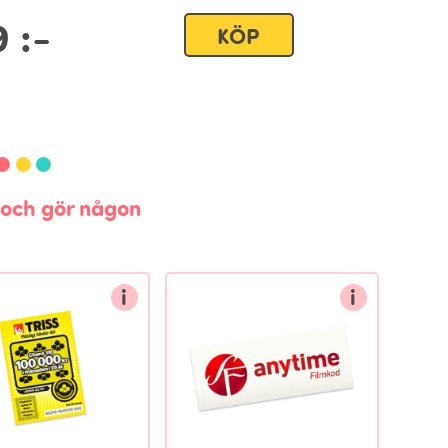
9
:-
KÖP
n och gör någon
i
i