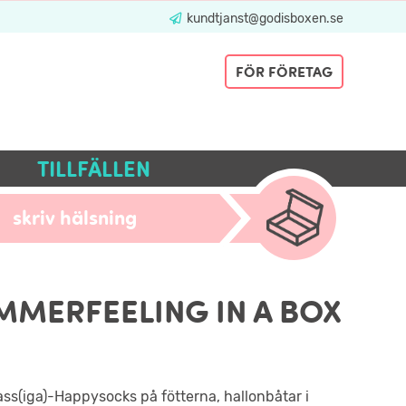
kundtjanst@godisboxen.se
FÖR FÖRETAG
TILLFÄLLEN
skriv hälsning
MMERFEELING IN A BOX
ss(iga)-Happysocks på fötterna, hallonbåtar i