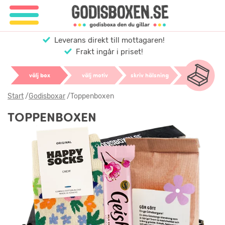
Leverans direkt till mottagaren!
Frakt ingår i priset!
välj box
välj motiv
skriv hälsning
Start
/
Godisboxar
/
Toppenboxen
TOPPENBOXEN