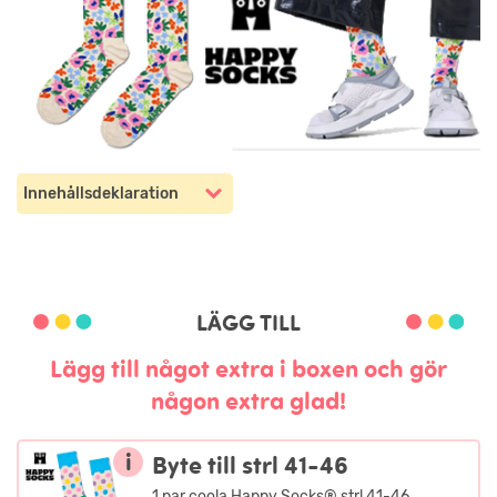
Innehållsdeklaration
LÄGG TILL
Lägg till något extra i boxen och gör
någon extra glad!
i
Byte till strl 41-46
1 par coola Happy Socks® strl 41-46