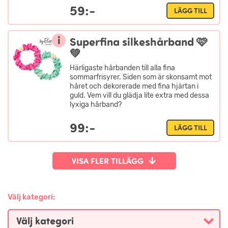
59:-
LÄGG TILL
i
Superfina silkeshårband 🩷
💚
Härligaste hårbanden till alla fina
sommarfrisyrer. Siden som är skonsamt mot
håret och dekorerade med fina hjärtan i
guld. Vem vill du glädja lite extra med dessa
lyxiga hårband?
99:-
LÄGG TILL
VISA FLER TILLÄGG
Välj kategori: