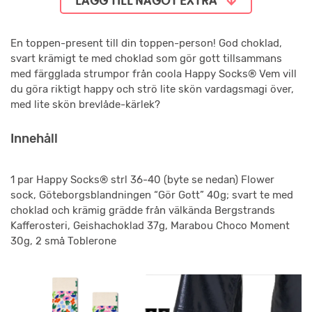
LÄGG TILL NÅGOT EXTRA
En toppen-present till din toppen-person! God choklad,
svart krämigt te med choklad som gör gott tillsammans
med färgglada strumpor från coola Happy Socks® Vem vill
du göra riktigt happy och strö lite skön vardagsmagi över,
med lite skön brevlåde-kärlek?
Innehåll
1 par Happy Socks® strl 36-40 (byte se nedan) Flower
sock, Göteborgsblandningen “Gör Gott” 40g; svart te med
choklad och krämig grädde från välkända Bergstrands
Kafferosteri, Geishachoklad 37g, Marabou Choco Moment
30g, 2 små Toblerone