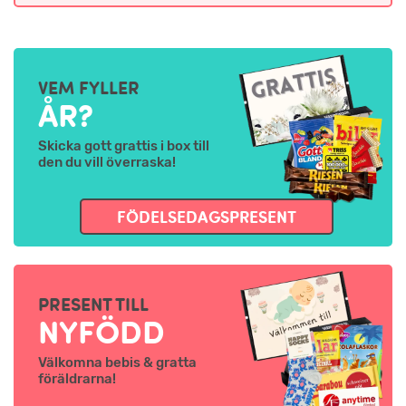
VEM FYLLER
ÅR?
Skicka gott grattis i box till
den du vill överraska!
FÖDELSEDAGSPRESENT
PRESENT TILL
NYFÖDD
Välkomna bebis & gratta
föräldrarna!