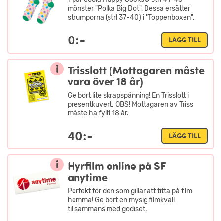
mönster "Polka Big Dot", Dessa ersätter
strumporna (strl 37-40) i "Toppenboxen".
0:-
LÄGG TILL
i
Trisslott (Mottagaren måste
vara över 18 år)
Ge bort lite skrapspänning! En Trisslott i
presentkuvert. OBS! Mottagaren av Triss
måste ha fyllt 18 år.
40:-
LÄGG TILL
i
Hyrfilm online på SF
anytime
Perfekt för den som gillar att titta på film
hemma! Ge bort en mysig filmkväll
tillsammans med godiset.