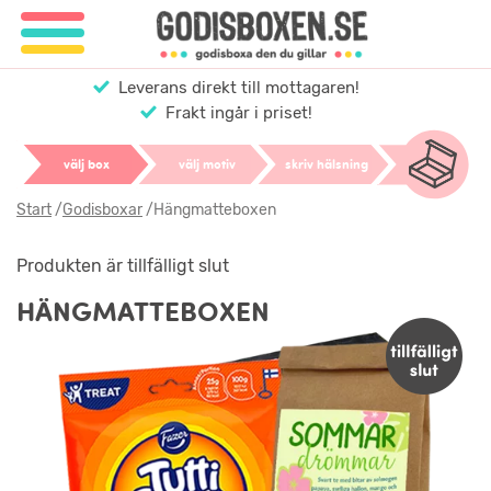
Leverans direkt till mottagaren!
Frakt ingår i priset!
välj box
välj motiv
skriv hälsning
Start
/
Godisboxar
/
Hängmatteboxen
Produkten är tillfälligt slut
HÄNGMATTEBOXEN