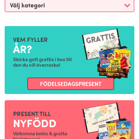
VEM FYLLER
ÅR?
Skicka gott grattis i box till
den du vill överraska!
FÖDELSEDAGSPRESENT
PRESENT TILL
NYFÖDD
Välkomna bebis & gratta