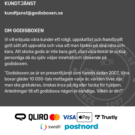
KUNDTJÄNST
kundtjanst@godisboxen.se
OM GODISBOXEN
Vi vill erbjuda våra kunder ett roligt, uppskattat och framförallt
gott sätt att uppvakta och visa att man tänker på sina nära och
kära. Att skicka godis är inte bara gott, utan våra boxar är också
personliga då du själv väljer innehåll och utseende på
godisboxen.
”Godisboxen.se är en presenttjänst som funnits sedan 2007. Våra
boxar gläder 10 000-tals mottagare varje år, världen över, när
man ska gratuleras, önskas krya på dig eller tacka för hjälpen.
Anledningar till att godisboxa någon är oändliga. Vilken är din?”