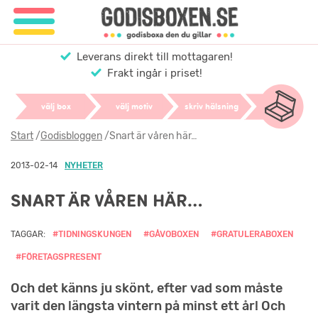
Leverans direkt till mottagaren!
Frakt ingår i priset!
välj box
välj motiv
skriv hälsning
Start
/
Godisbloggen
/
Snart är våren här…
2013-02-14
NYHETER
SNART ÄR VÅREN HÄR…
TAGGAR:
#TIDNINGSKUNGEN
#GÅVOBOXEN
#GRATULERABOXEN
#FÖRETAGSPRESENT
Och det känns ju skönt, efter vad som måste
varit den längsta vintern på minst ett år! Och