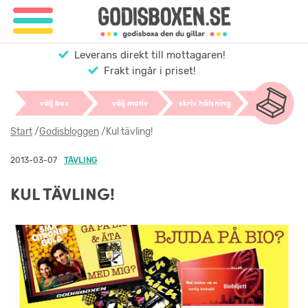
Leverans direkt till mottagaren!
Frakt ingår i priset!
välj box
välj motiv
skriv hälsning
Start
/
Godisbloggen
/
Kul tävling!
2013-03-07
TÄVLING
KUL TÄVLING!