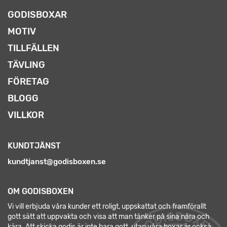
GODISBOXAR
MOTIV
TILLFÄLLEN
TÄVLING
FÖRETAG
BLOGG
VILLKOR
KUNDTJÄNST
kundtjanst@godisboxen.se
OM GODISBOXEN
Vi vill erbjuda våra kunder ett roligt, uppskattat och framförallt
gott sätt att uppvakta och visa att man tänker på sina nära och
kära. Att skicka godis är inte bara gott, utan våra boxar är också