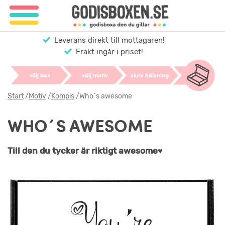
Leverans direkt till mottagaren!
Frakt ingår i priset!
välj box
välj motiv
skriv hälsning
Start
/
Motiv
/
Kompis
/
Who´s awesome
WHO´S AWESOME
Till den du tycker är riktigt awesome♥