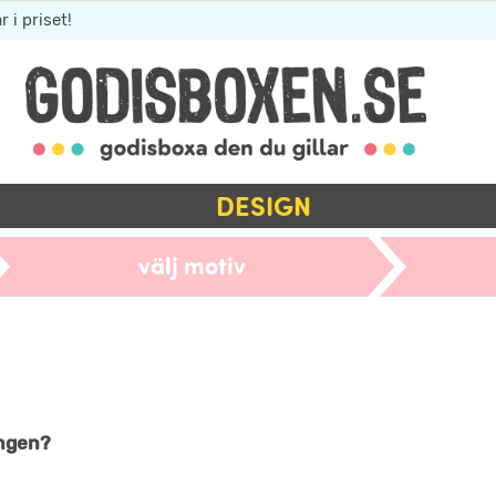
r i priset!
DESIGN
välj motiv
ingen?