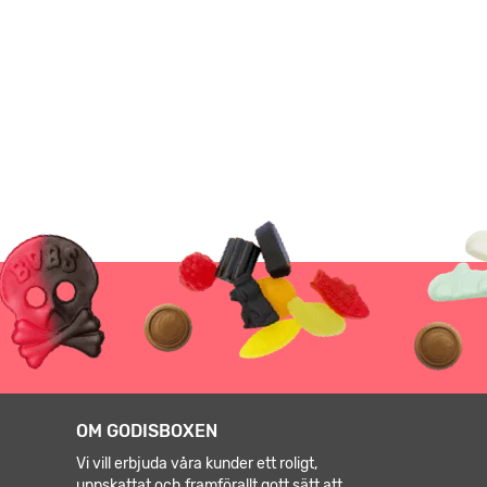
OM GODISBOXEN
Vi vill erbjuda våra kunder ett roligt,
uppskattat och framförallt gott sätt att