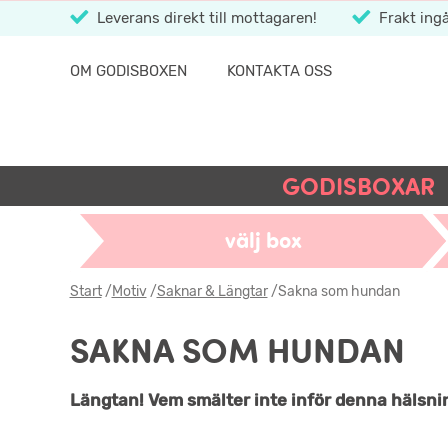
Leverans direkt till mottagaren!
Frakt ingå
OM GODISBOXEN
KONTAKTA OSS
GODISBOXAR
välj box
Start
/
Motiv
/
Saknar & Längtar
/
Sakna som hundan
SAKNA SOM HUNDAN
Längtan! Vem smälter inte inför denna hälsn