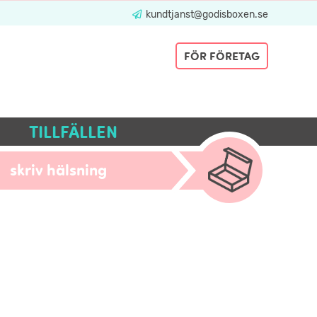
kundtjanst@godisboxen.se
FÖR FÖRETAG
TILLFÄLLEN
skriv hälsning