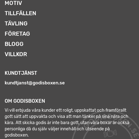
MOTIV
TILLFÄLLEN
TÄVLING
FÖRETAG
BLOGG
VILLKOR
KUNDTJÄNST
kundtjanst@godisboxen.se
OM GODISBOXEN
Vi vill erbjuda våra kunder ett roligt, uppskattat och framförallt
gott sätt att uppvakta och visa att man tänker på sina nära och
kära. Att skicka godis är inte bara gott, utan våra boxar är också
personliga då du själv väljer innehåll och utseende på
godisboxen.