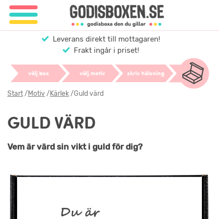
Leverans direkt till mottagaren!
Frakt ingår i priset!
välj box
välj motiv
skriv hälsning
Start
/
Motiv
/
Kärlek
/
Guld värd
GULD VÄRD
Vem är värd sin vikt i guld för dig?