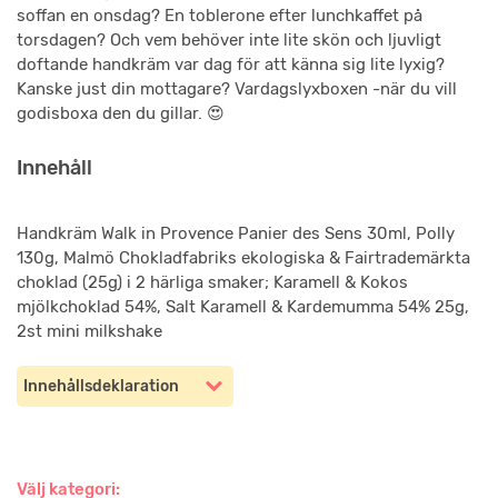
soffan en onsdag? En toblerone efter lunchkaffet på
torsdagen? Och vem behöver inte lite skön och ljuvligt
doftande handkräm var dag för att känna sig lite lyxig?
Kanske just din mottagare? Vardagslyxboxen -när du vill
godisboxa den du gillar. 😍
Innehåll
Handkräm Walk in Provence Panier des Sens 30ml, Polly
130g, Malmö Chokladfabriks ekologiska & Fairtrademärkta
choklad (25g) i 2 härliga smaker; Karamell & Kokos
mjölkchoklad 54%, Salt Karamell & Kardemumma 54% 25g,
2st mini milkshake
Innehållsdeklaration
Välj kategori: