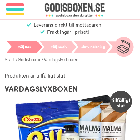
Leverans direkt till mottagaren!
Frakt ingår i priset!
välj box
välj motiv
skriv hälsning
Start
/
Godisboxar
/
Vardagslyxboxen
Produkten är tillfälligt slut
VARDAGSLYXBOXEN