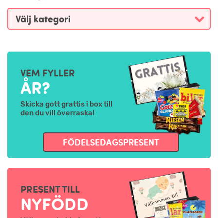
VEM FYLLER
ÅR?
Skicka gott grattis i box till
den du vill överraska!
FÖDELSEDAGSPRESENT
PRESENT TILL
NYFÖDD