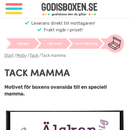
Leverans direkt till mottagaren!
Frakt ingår i priset!
välj box
välj motiv
skriv hälsning
Start
/
Motiv
/
Tack
/
Tack mamma
TACK MAMMA
Motivet för boxens ovansida till en speciell
mamma.