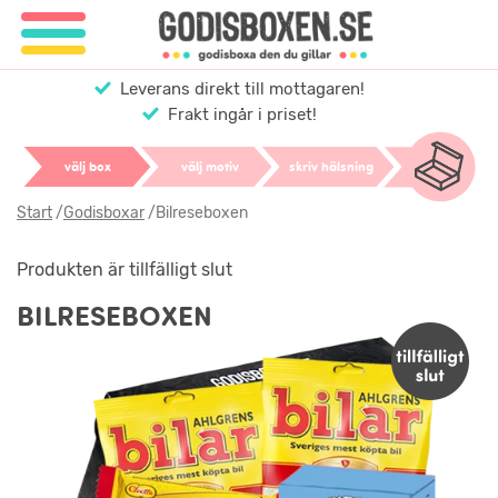
Leverans direkt till mottagaren!
Frakt ingår i priset!
välj box
välj motiv
skriv hälsning
Start
/
Godisboxar
/
Bilreseboxen
Produkten är tillfälligt slut
BILRESEBOXEN