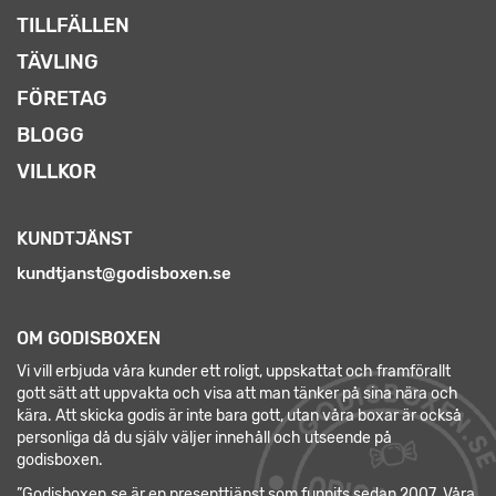
TILLFÄLLEN
TÄVLING
FÖRETAG
BLOGG
VILLKOR
KUNDTJÄNST
kundtjanst@godisboxen.se
OM GODISBOXEN
Vi vill erbjuda våra kunder ett roligt, uppskattat och framförallt
gott sätt att uppvakta och visa att man tänker på sina nära och
kära. Att skicka godis är inte bara gott, utan våra boxar är också
personliga då du själv väljer innehåll och utseende på
godisboxen.
”Godisboxen.se är en presenttjänst som funnits sedan 2007. Våra