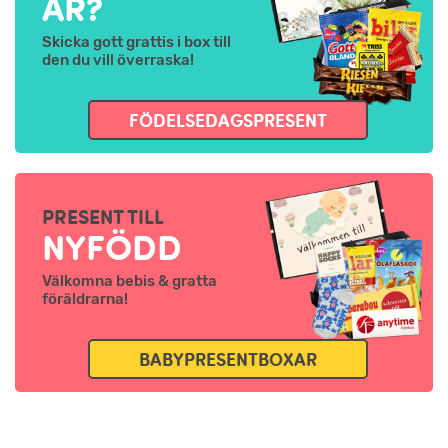
ÅR?
Skicka gott grattis i box till
den du vill överraska!
FÖDELSEDAGSPRESENT
PRESENT TILL
NYFÖDD
Välkomna bebis & gratta
föräldrarna!
BABYPRESENTBOXAR