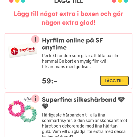
LÄGG TILL
Lägg till något extra i boxen och gör
någon extra glad!
i
Hyrfilm online på SF
anytime
Perfekt för den som gillar att titta på film
hemma! Ge bort en mysig filmkväll
tillsammans med godiset.
59:-
LÄGG TILL
i
Superfina silkeshårband 🩷
💚
Härligaste hårbanden till alla fina
sommarfrisyrer. Siden som är skonsamt mot
håret och dekorerade med fina hjärtan i
guld. Vem vill du glädja lite extra med dessa