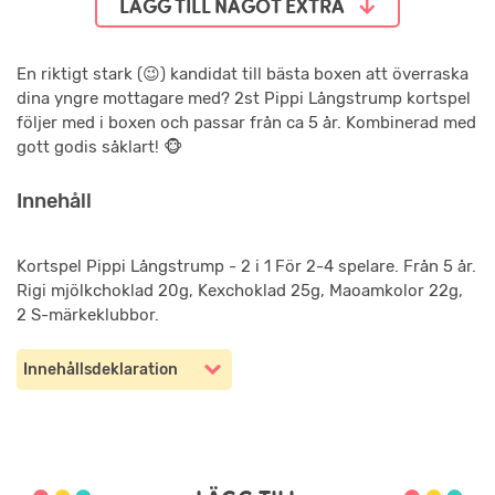
LÄGG TILL NÅGOT EXTRA
En riktigt stark (😉) kandidat till bästa boxen att överraska
dina yngre mottagare med? 2st Pippi Långstrump kortspel
följer med i boxen och passar från ca 5 år. Kombinerad med
gott godis såklart! 🐵
Innehåll
Kortspel Pippi Långstrump - 2 i 1 För 2-4 spelare. Från 5 år.
Rigi mjölkchoklad 20g, Kexchoklad 25g, Maoamkolor 22g,
2 S-märkeklubbor.
Innehållsdeklaration