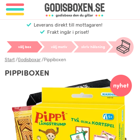
Leverans direkt till mottagaren!
Frakt ingår i priset!
välj box
välj motiv
skriv hälsning
Start
/
Godisboxar
/
Pippiboxen
PIPPIBOXEN