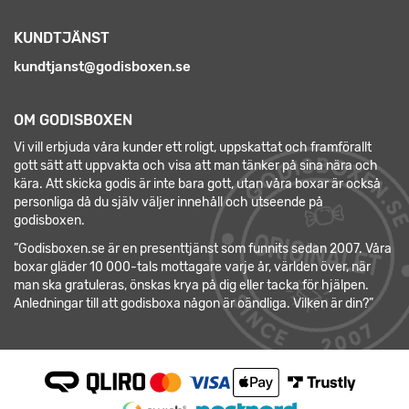
KUNDTJÄNST
kundtjanst@godisboxen.se
OM GODISBOXEN
Vi vill erbjuda våra kunder ett roligt, uppskattat och framförallt
gott sätt att uppvakta och visa att man tänker på sina nära och
kära. Att skicka godis är inte bara gott, utan våra boxar är också
personliga då du själv väljer innehåll och utseende på
godisboxen.
”Godisboxen.se är en presenttjänst som funnits sedan 2007. Våra
boxar gläder 10 000-tals mottagare varje år, världen över, när
man ska gratuleras, önskas krya på dig eller tacka för hjälpen.
Anledningar till att godisboxa någon är oändliga. Vilken är din?”