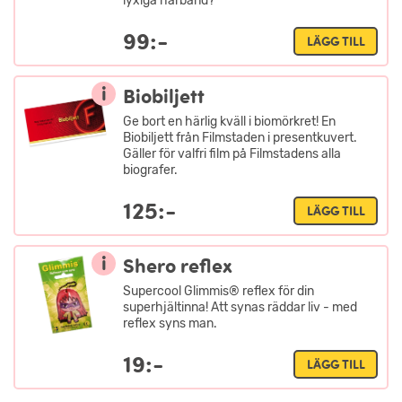
lyxiga hårband?
99:-
LÄGG TILL
i
Biobiljett
Ge bort en härlig kväll i biomörkret! En
Biobiljett från Filmstaden i presentkuvert.
Gäller för valfri film på Filmstadens alla
biografer.
125:-
LÄGG TILL
i
Shero reflex
Supercool Glimmis® reflex för din
superhjältinna! Att synas räddar liv - med
reflex syns man.
19:-
LÄGG TILL