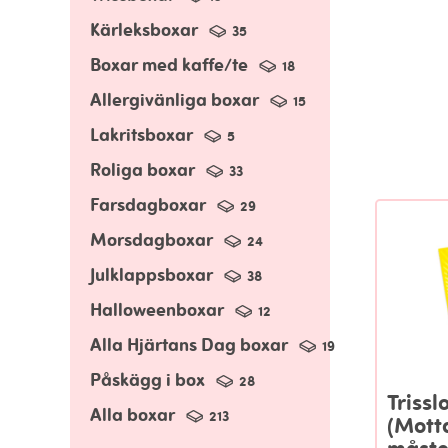
Kärleksboxar
35
Boxar med kaffe/te
18
Allergivänliga boxar
15
Lakritsboxar
5
Roliga boxar
33
Farsdagboxar
29
Morsdagboxar
24
Julklappsboxar
38
Halloweenboxar
12
Alla Hjärtans Dag boxar
19
Påskägg i box
28
Trisslo
Alla boxar
213
(Mott