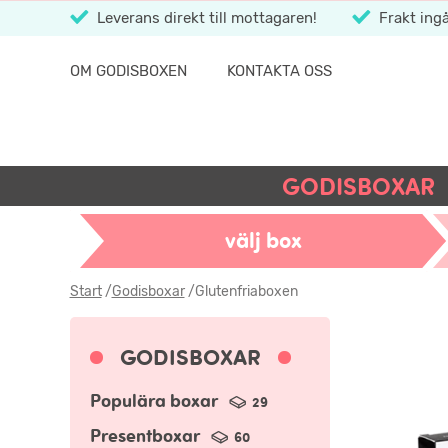
Leverans direkt till mottagaren!
Frakt ingå
OM GODISBOXEN
KONTAKTA OSS
GODISBOXAR
välj box
Start
/
Godisboxar
/
Glutenfriaboxen
GODISBOXAR
Populära boxar
29
Presentboxar
60