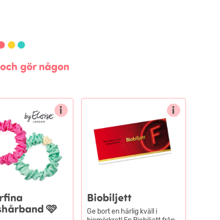
n och gör någon
i
i
rfina
Biobiljett
eshårband 🩷
Ge bort en härlig kväll i