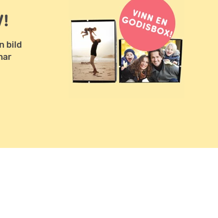
!
n bild
har