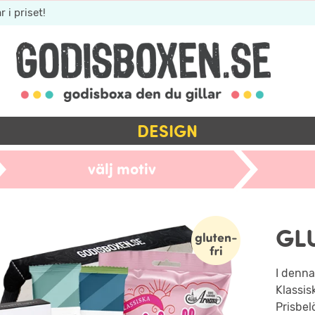
r i priset!
DESIGN
välj motiv
GL
I denna
Klassis
Prisbel