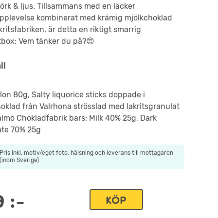
rk & ljus. Tillsammans med en läcker
upplevelse kombinerat med krämig mjölkchoklad
ritsfabriken, är detta en riktigt smarrig
tbox: Vem tänker du på?😍
ll
lon 80g, Salty liquorice sticks doppade i
oklad från Valrhona strösslad med lakritsgranulat
lmö Chokladfabrik bars; Milk 40% 25g, Dark
ate 70% 25g
Pris inkl. motiv/eget foto, hälsning och leverans till mottagaren
(inom Sverige)
9
:-
KÖP