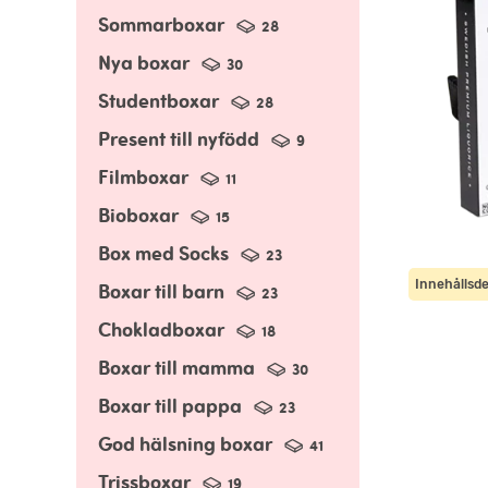
Sommarboxar
28
Nya boxar
30
Studentboxar
28
Present till nyfödd
9
Filmboxar
11
Bioboxar
15
Box med Socks
23
Innehållsde
Boxar till barn
23
Chokladboxar
18
Boxar till mamma
30
Boxar till pappa
23
God hälsning boxar
41
Trissboxar
19