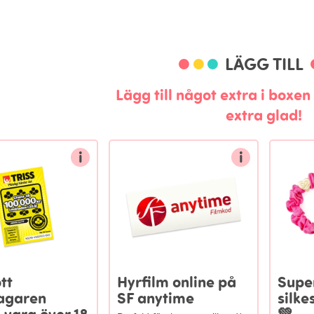
LÄGG TILL
Lägg till något extra i boxe
extra glad!
i
i
tt
Hyrfilm online på
Supe
agaren
SF anytime
silk