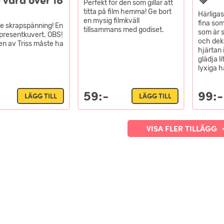
 vara över 18
💚
Perfekt för den som gillar att
titta på film hemma! Ge bort
Härligas
en mysig filmkväll
fina som
ite skrapspänning! En
tillsammans med godiset.
som är 
i presentkuvert. OBS!
och dek
n av Triss måste ha
hjärtan 
glädja l
lyxiga 
59:-
99:-
LÄGG TILL
LÄGG TILL
VISA FLER TILLÄGG