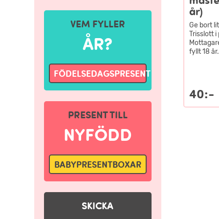
måste
år)
VEM FYLLER
Ge bort l
Trisslott 
ÅR?
Mottagare
fyllt 18 år.
FÖDELSEDAGSPRESENT
40:-
PRESENT TILL
NYFÖDD
BABYPRESENTBOXAR
SKICKA