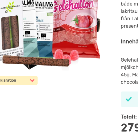
både mö
lakrits
från Lak
presen
Innehå
Gelehal
mjölkch
45g, Ma
klaration
chocol
Totalt:
27