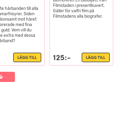
biomörkret! En Biobiljett från
Filmstaden i presentkuvert.
te hårbanden till alla
Gäller för valfri film på
marfrisyrer. Siden
Filmstadens alla biografer.
skonsamt mot håret
orerade med fina
i guld. Vem vill du
ite extra med dessa
hårband?
125:-
LÄGG TILL
LÄGG TILL