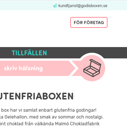
kundtjanst@godisboxen.se
FÖR FÖRETAG
TILLFÄLLEN
skriv hälsning
UTENFRIABOXEN
 box har vi samlat enbart glutenfria godingar!
ka Gelehallon, med smak av sommar och nostalgi.
önt choklad från välkända Malmö Chokladfabrik