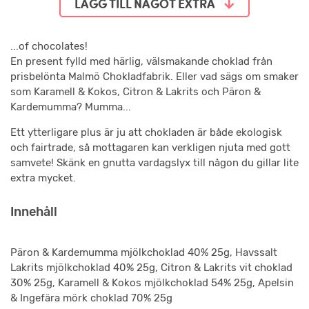
LÄGG TILL NÅGOT EXTRA
...of chocolates!
En present fylld med härlig, välsmakande choklad från
prisbelönta Malmö Chokladfabrik. Eller vad sägs om smaker
som Karamell & Kokos, Citron & Lakrits och Päron &
Kardemumma? Mumma...
Ett ytterligare plus är ju att chokladen är både ekologisk
och fairtrade, så mottagaren kan verkligen njuta med gott
samvete! Skänk en gnutta vardagslyx till någon du gillar lite
extra mycket.
Innehåll
Päron & Kardemumma mjölkchoklad 40% 25g, Havssalt
Lakrits mjölkchoklad 40% 25g, Citron & Lakrits vit choklad
30% 25g, Karamell & Kokos mjölkchoklad 54% 25g, Apelsin
& Ingefära mörk choklad 70% 25g