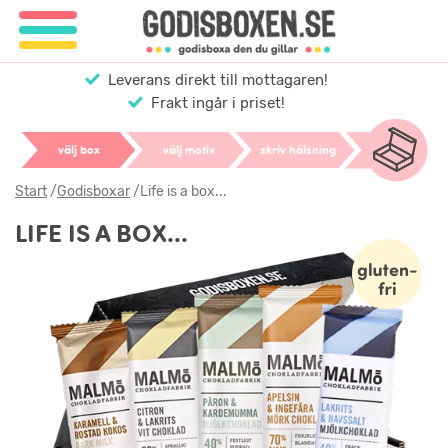
Leverans direkt till mottagaren!
Frakt ingår i priset!
välj box
välj motiv
skriv hälsning
Start
/
Godisboxar
/
Life is a box...
LIFE IS A BOX...