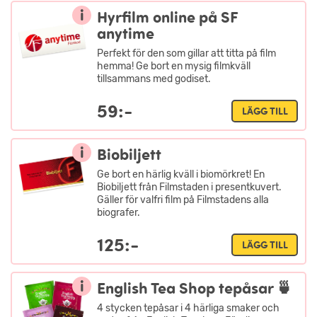
i
Hyrfilm online på SF
anytime
Perfekt för den som gillar att titta på film
hemma! Ge bort en mysig filmkväll
tillsammans med godiset.
59:-
LÄGG TILL
i
Biobiljett
Ge bort en härlig kväll i biomörkret! En
Biobiljett från Filmstaden i presentkuvert.
Gäller för valfri film på Filmstadens alla
biografer.
125:-
LÄGG TILL
i
English Tea Shop tepåsar 🍵
4 stycken tepåsar i 4 härliga smaker och