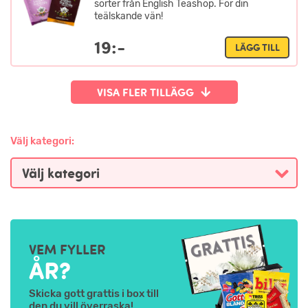
sorter från English Teashop. För din
teälskande vän!
19:-
LÄGG TILL
VISA FLER TILLÄGG
Välj kategori:
VEM FYLLER
ÅR?
Skicka gott grattis i box till
den du vill överraska!