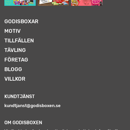
GODISBOXAR
MOTIV
TILLFÄLLEN
TÄVLING
FÖRETAG
BLOGG
VILLKOR
KUNDTJÄNST
kundtjanst@godisboxen.se
OM GODISBOXEN