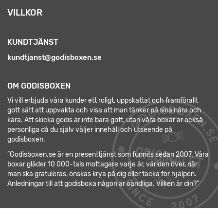
VILLKOR
KUNDTJÄNST
kundtjanst@godisboxen.se
OM GODISBOXEN
Vi vill erbjuda våra kunder ett roligt, uppskattat och framförallt
gott sätt att uppvakta och visa att man tänker på sina nära och
kära. Att skicka godis är inte bara gott, utan våra boxar är också
personliga då du själv väljer innehåll och utseende på
godisboxen.
”Godisboxen.se är en presenttjänst som funnits sedan 2007. Våra
boxar gläder 10 000-tals mottagare varje år, världen över, när
man ska gratuleras, önskas krya på dig eller tacka för hjälpen.
Anledningar till att godisboxa någon är oändliga. Vilken är din?”