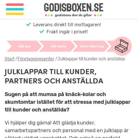
Leverans direkt till mottagaren!
Frakt ingår i priset!
välj box
välj motiv
skriv hälsning
Start
/
Företagspresenter
/
Julklappar till kunder och anställda
JULKLAPPAR TILL KUNDER,
PARTNERS OCH ANSTÄLLDA
Sugen på att mumsa på knäck-kolar och
skumtomtar istället för att stressa med julklappar
till kunder och anställda?
Vi hjälper dig gärna! Att glädja kunder,
samarbetspartners och personal med en julklapp är
såklart väldigt uppskattat. Och också en perfekt