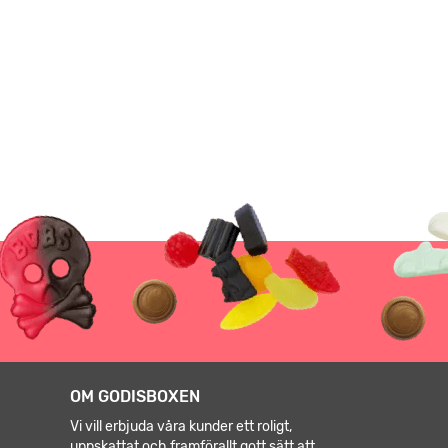
OM GODISBOXEN
Vi vill erbjuda våra kunder ett roligt,
uppskattat och framförallt gott sätt att