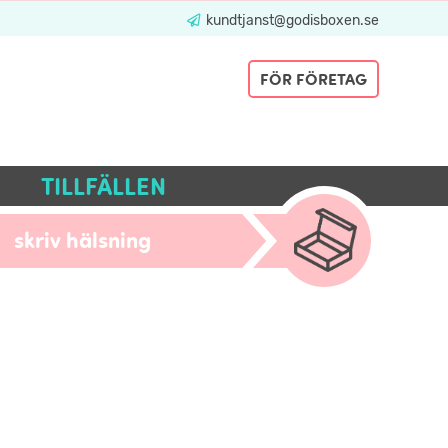
kundtjanst@godisboxen.se
FÖR FÖRETAG
TILLFÄLLEN
skriv hälsning