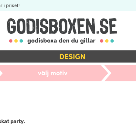
r i priset!
DESIGN
välj motiv
ckat party.