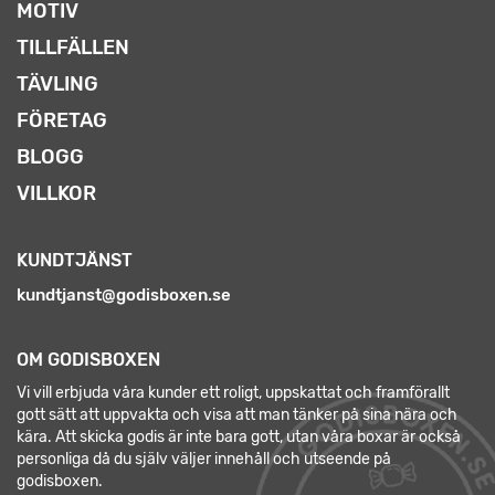
MOTIV
TILLFÄLLEN
TÄVLING
FÖRETAG
BLOGG
VILLKOR
KUNDTJÄNST
kundtjanst@godisboxen.se
OM GODISBOXEN
Vi vill erbjuda våra kunder ett roligt, uppskattat och framförallt
gott sätt att uppvakta och visa att man tänker på sina nära och
kära. Att skicka godis är inte bara gott, utan våra boxar är också
personliga då du själv väljer innehåll och utseende på
godisboxen.