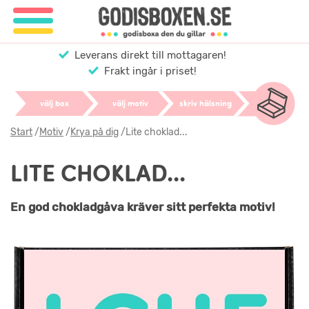
Leverans direkt till mottagaren!
Frakt ingår i priset!
välj box
välj motiv
skriv hälsning
Start
/
Motiv
/
Krya på dig
/
Lite choklad...
LITE CHOKLAD...
En god chokladgåva kräver sitt perfekta motiv!