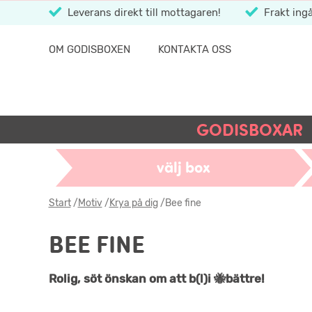
Leverans direkt till mottagaren!
Frakt ingå
OM GODISBOXEN
KONTAKTA OSS
GODISBOXAR
välj box
Start
/
Motiv
/
Krya på dig
/
Bee fine
BEE FINE
Rolig, söt önskan om att b(l)i 🐝bättre!