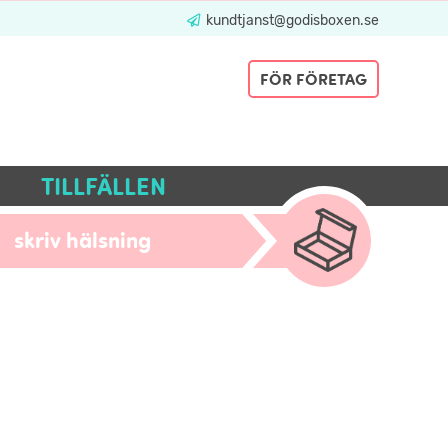
kundtjanst@godisboxen.se
FÖR FÖRETAG
TILLFÄLLEN
skriv hälsning