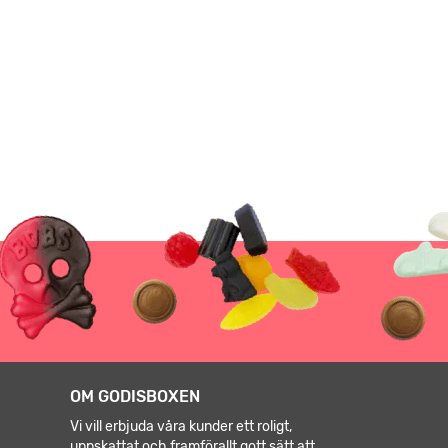
OM GODISBOXEN
Vi vill erbjuda våra kunder ett roligt,
uppskattat och framförallt gott sätt att