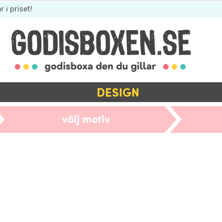
r i priset!
DESIGN
välj motiv