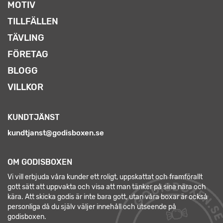
MOTIV
TILLFÄLLEN
TÄVLING
FÖRETAG
BLOGG
VILLKOR
KUNDTJÄNST
kundtjanst@godisboxen.se
OM GODISBOXEN
Vi vill erbjuda våra kunder ett roligt, uppskattat och framförallt
gott sätt att uppvakta och visa att man tänker på sina nära och
kära. Att skicka godis är inte bara gott, utan våra boxar är också
personliga då du själv väljer innehåll och utseende på
godisboxen.