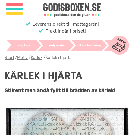
Leverans direkt till mottagaren!
Frakt ingår i priset!
välj box
välj motiv
skriv hälsning
Start
/
Motiv
/
Kärlek
/
Kärlek i hjärta
KÄRLEK I HJÄRTA
Stilrent men ändå fyllt till brädden av kärlek!