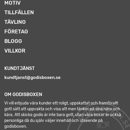
MOTIV
TILLFÄLLEN
TÄVLING
FÖRETAG
BLOGG
VILLKOR
KUNDTJÄNST
kundtjanst@godisboxen.se
OM GODISBOXEN
Vi vill erbjuda våra kunder ett roligt, uppskattat och framförallt
gott sätt att uppvakta och visa att man tänker på sina nära och
kära. Att skicka godis är inte bara gott, utan våra boxar är också
personliga då du själv väljer innehåll och utseende på
godisboxen.