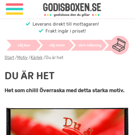
Leverans direkt till mottagaren!
Frakt ingår i priset!
välj box
välj motiv
skriv hälsning
Start
/
Motiv
/
Kärlek
/
Du är het
DU ÄR HET
Het som chili! Överraska med detta starka motiv.