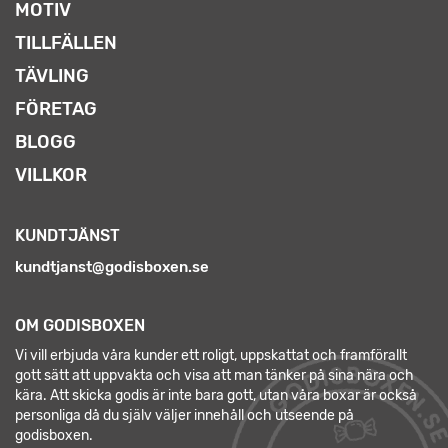
MOTIV
TILLFÄLLEN
TÄVLING
FÖRETAG
BLOGG
VILLKOR
KUNDTJÄNST
kundtjanst@godisboxen.se
OM GODISBOXEN
Vi vill erbjuda våra kunder ett roligt, uppskattat och framförallt
gott sätt att uppvakta och visa att man tänker på sina nära och
kära. Att skicka godis är inte bara gott, utan våra boxar är också
personliga då du själv väljer innehåll och utseende på
godisboxen.