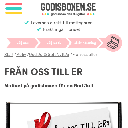
Leverans direkt till mottagaren!
Frakt ingår i priset!
välj box
välj motiv
skriv hälsning
Start
/
Motiv
/
God Jul & Gott Nytt År
/
Från oss till er
FRÅN OSS TILL ER
Motivet på godisboxen för en God Jul!