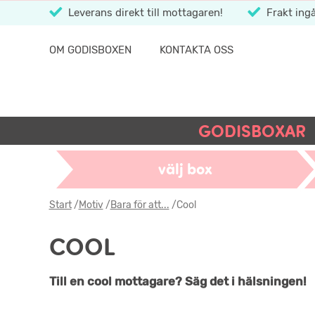
Leverans direkt till mottagaren!
Frakt ingå
OM GODISBOXEN
KONTAKTA OSS
GODISBOXAR
välj box
Start
/
Motiv
/
Bara för att...
/
Cool
COOL
Till en cool mottagare? Säg det i hälsningen!