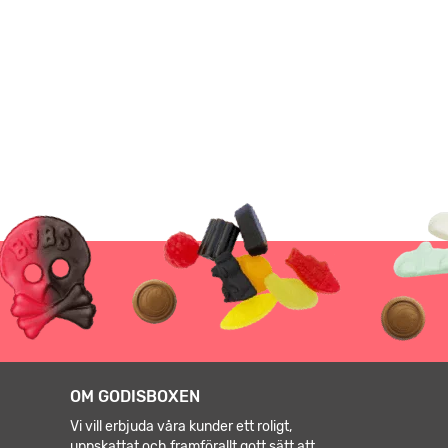
OM GODISBOXEN
Vi vill erbjuda våra kunder ett roligt,
uppskattat och framförallt gott sätt att