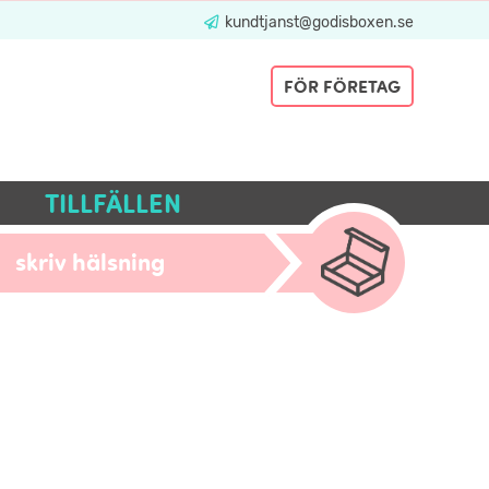
kundtjanst@godisboxen.se
FÖR FÖRETAG
TILLFÄLLEN
skriv hälsning