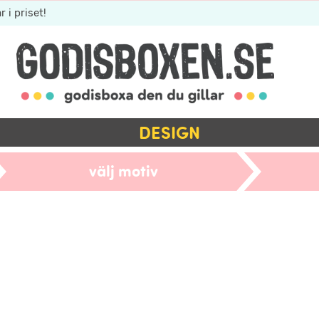
r i priset!
DESIGN
välj motiv