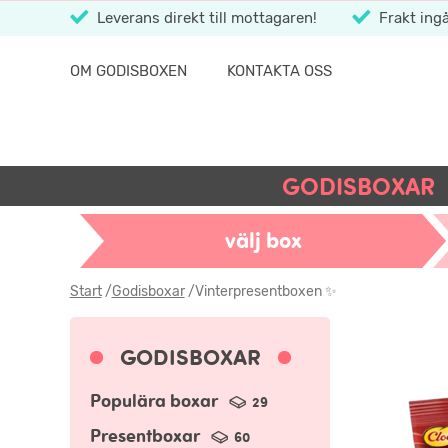
Leverans direkt till mottagaren!
Frakt ingå
OM GODISBOXEN
KONTAKTA OSS
GODISBOXAR
välj box
Start
/
Godisboxar
/
Vinterpresentboxen ✨
GODISBOXAR
Populära boxar
29
Presentboxar
60