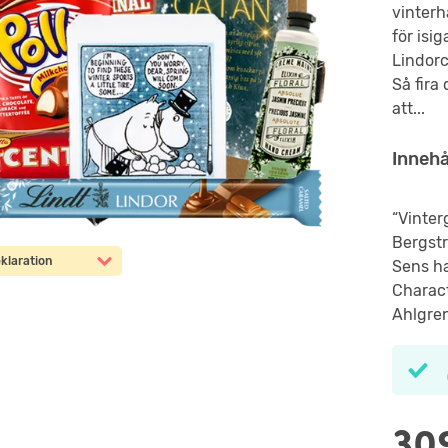
vinterhä
för isi
Lindorc
Så fira 
att...
Innehå
“Vinter
Bergstr
klaration
Sens h
Charact
Ahlgren
30