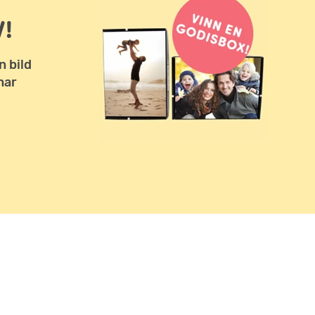
!
n bild
har