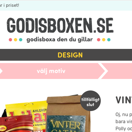
r i priset!
DESIGN
välj motiv
VI
Oj, nu p
bara vi
Polly o