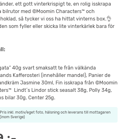
nder, ett gott vinterkrispigt te, en rolig isskrapa
ga bilrutor med ©Moomin Characters™ och
hoklad, så tycker vi oss ha hittat vinterns box.👌
den som fyller eller skicka lite vinterkärlek bara för
ll:
gata” 40g svart smaksatt te från välkända
ands Kafferosteri (innehåller mandel), Panier de
andkräm Jasmine 30ml, Fin isskrapa från ©Moomin
ers™ Lindt´s Lindor stick seasalt 38g, Polly 34g,
s bilar 30g, Center 25g.
Pris inkl. motiv/eget foto, hälsning och leverans till mottagaren
(inom Sverige)
9
:-