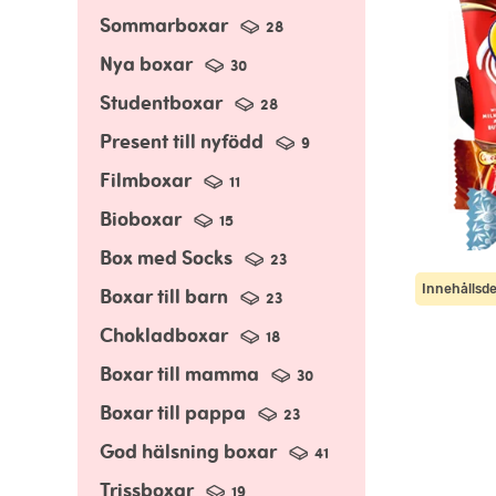
Sommarboxar
28
Nya boxar
30
Studentboxar
28
Present till nyfödd
9
Filmboxar
11
Bioboxar
15
Box med Socks
23
Innehållsde
Boxar till barn
23
Chokladboxar
18
Boxar till mamma
30
Boxar till pappa
23
God hälsning boxar
41
Trissboxar
19