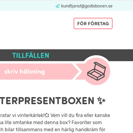
kundtjanst@godisboxen.se
FÖR FÖRETAG
TILLFÄLLEN
skriv hälsning
NTERPRESENTBOXEN ✨
ratar vi vinterkärlek!💞 Vem vill du fira eller kanske
sa lite omtanke med denna box? Favoriter som
ch bilar tillsammans med en härlig handkräm för