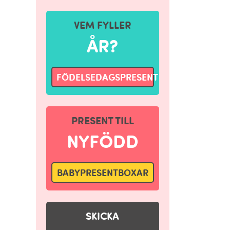
VEM FYLLER
ÅR?
FÖDELSEDAGSPRESENT
PRESENT TILL
NYFÖDD
BABYPRESENTBOXAR
SKICKA