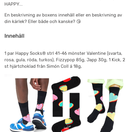
HAPPY...
En beskrivning av boxens innehåll eller en beskrivning av
din kärlek? Eller både och kanske? 😘
Innehåll
1 par Happy Socks® strl 41-46 mönster Valentine (svarta,
rosa, gula, röda, turkos), Fizzypop 85g, Japp 30g, 1 Kick, 2
st hjärtchoklad från Simón Coll á 18g,