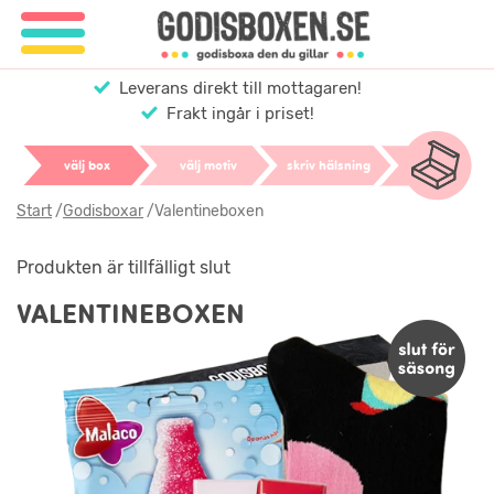
Leverans direkt till mottagaren!
Frakt ingår i priset!
välj box
välj motiv
skriv hälsning
Start
/
Godisboxar
/
Valentineboxen
Produkten är tillfälligt slut
VALENTINEBOXEN