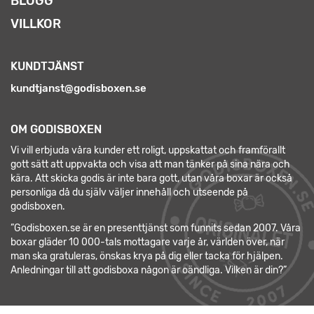
BLOGG
VILLKOR
KUNDTJÄNST
kundtjanst@godisboxen.se
OM GODISBOXEN
Vi vill erbjuda våra kunder ett roligt, uppskattat och framförallt
gott sätt att uppvakta och visa att man tänker på sina nära och
kära. Att skicka godis är inte bara gott, utan våra boxar är också
personliga då du själv väljer innehåll och utseende på
godisboxen.
”Godisboxen.se är en presenttjänst som funnits sedan 2007. Våra
boxar gläder 10 000-tals mottagare varje år, världen över, när
man ska gratuleras, önskas krya på dig eller tacka för hjälpen.
Anledningar till att godisboxa någon är oändliga. Vilken är din?”