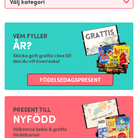
VEM FYLLER
ÅR?
Skicka gott grattis i box till
den du vill överraska!
FÖDELSEDAGSPRESENT
PRESENT TILL
NYFÖDD
Välkomna bebis & gratta
föräldrarna!