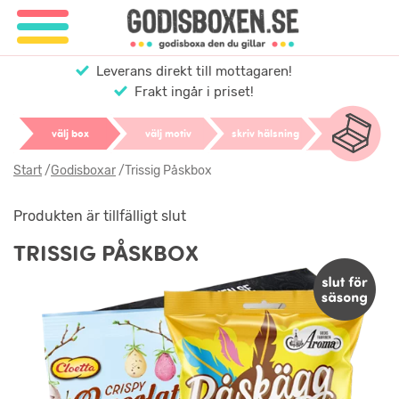
Leverans direkt till mottagaren!
Frakt ingår i priset!
välj box
välj motiv
skriv hälsning
Start
/
Godisboxar
/
Trissig Påskbox
Produkten är tillfälligt slut
TRISSIG PÅSKBOX