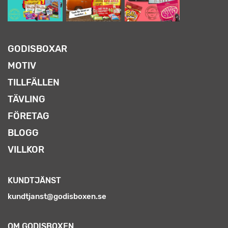
GODISBOXAR
MOTIV
TILLFÄLLEN
TÄVLING
FÖRETAG
BLOGG
VILLKOR
KUNDTJÄNST
kundtjanst@godisboxen.se
OM GODISBOXEN