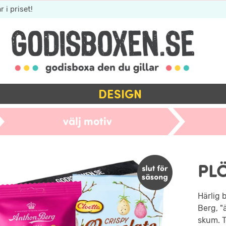
r i priset!
DESIGN
välj motiv
PL
Härlig 
Berg, "
skum. T