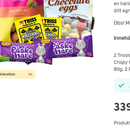
en härl
ditt eg
Obs! Mo
Innehå
2 Triss
Crispy
80g, 2 
klaration
33
Produkte