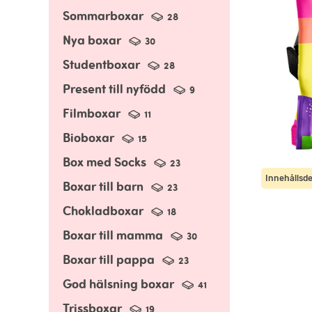
Sommarboxar
28
Nya boxar
30
Studentboxar
28
Present till nyfödd
9
Filmboxar
11
Bioboxar
15
Box med Socks
23
Innehållsde
Boxar till barn
23
Chokladboxar
18
Boxar till mamma
30
Boxar till pappa
23
God hälsning boxar
41
Trissboxar
19