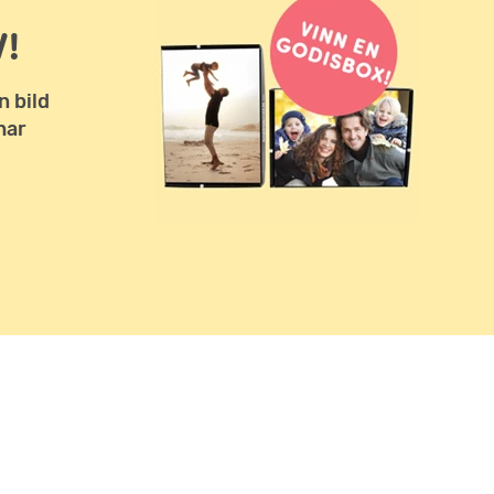
!
n bild
har