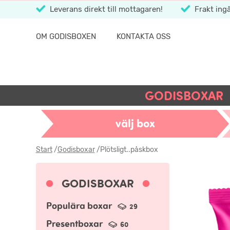
Leverans direkt till mottagaren!
Frakt ingå
OM GODISBOXEN
KONTAKTA OSS
GODISBOXAR
välj box
Start
/
Godisboxar
/
Plötsligt..påskbox
GODISBOXAR
Populära boxar
29
Presentboxar
60