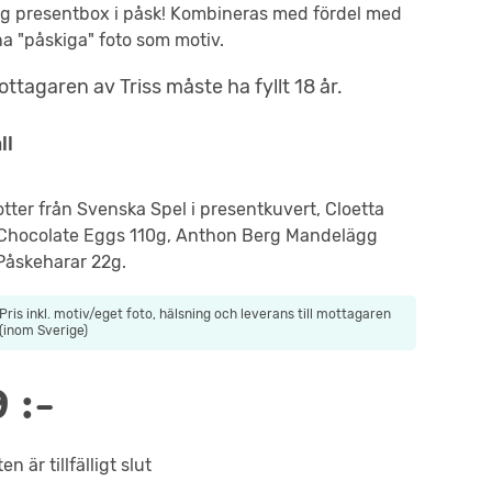
ig presentbox i påsk! Kombineras med fördel med
na "påskiga" foto som motiv.
ttagaren av Triss måste ha fyllt 18 år.
ll
lotter från Svenska Spel i presentkuvert, Cloetta
 Chocolate Eggs 110g, Anthon Berg Mandelägg
Påskeharar 22g.
Pris inkl. motiv/eget foto, hälsning och leverans till mottagaren
(inom Sverige)
9
:-
n är tillfälligt slut