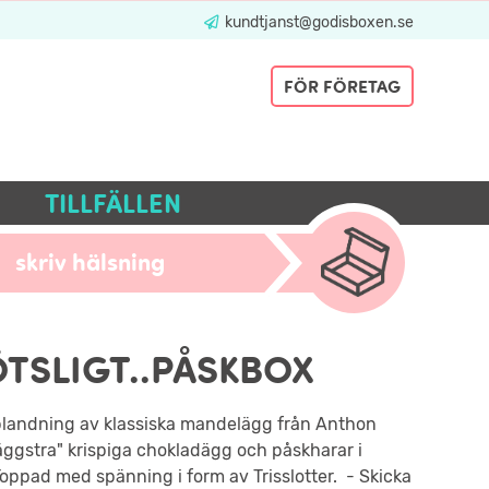
kundtjanst@godisboxen.se
FÖR FÖRETAG
TILLFÄLLEN
skriv hälsning
ÖTSLIGT..PÅSKBOX
blandning av klassiska mandelägg från Anthon
äggstra" krispiga chokladägg och påskharar i
oppad med spänning i form av Trisslotter. - Skicka