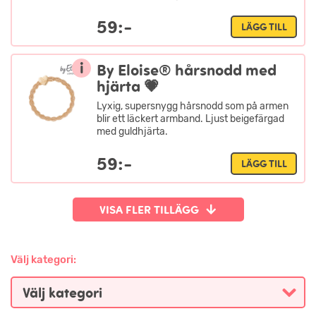
59:-
LÄGG TILL
i
By Eloise® hårsnodd med
hjärta 💗
Lyxig, supersnygg hårsnodd som på armen
blir ett läckert armband. Ljust beigefärgad
med guldhjärta.
59:-
LÄGG TILL
VISA FLER TILLÄGG
Välj kategori: