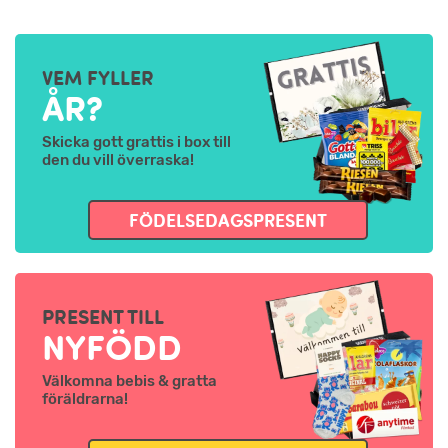
VEM FYLLER
ÅR?
Skicka gott grattis i box till
den du vill överraska!
FÖDELSEDAGSPRESENT
PRESENT TILL
NYFÖDD
Välkomna bebis & gratta
föräldrarna!