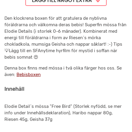
LÄGG TILL NÅGOT EXTRA
Den klockrena boxen för att gratulera de nyblivna
föräldrarna och välkomna deras bebis! Superfin mössa från
Elodie Details (i storlek 0-6 månader). Kombinerat med
energi till föräldrarna i form av Riesen´s mörka
chokladkola, mumsiga Geisha och nappar såklart! :-) Tips
💡Lägg till en SFAnytime hyrfilm för mystid i soffan när
bebis somnat 😍
Denna box finns med mössa i två olika färger hos oss. Se
även:
Bebisboxen
Innehåll
Elodie Detail´s mössa "Free Bird" (Storlek nyfödd, se mer
info under Innehållsdeklaration), Haribo nappar 80g,
Riesen 45g, Geisha 37g