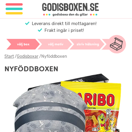
Leverans direkt till mottagaren!
Frakt ingår i priset!
välj box
välj motiv
skriv hälsning
Start
/
Godisboxar
/
Nyföddboxen
NYFÖDDBOXEN