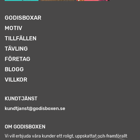
GODISBOXAR
MOTIV
TILLFÄLLEN
TÄVLING
FÖRETAG
BLOGG
VILLKOR
KUNDTJÄNST
kundtjanst@godisboxen.se
OM GODISBOXEN
Vi vill erbjuda våra kunder ett roligt, uppskattat och framförallt