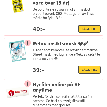
vara över 18 år)
Ge bort lite skrapspänning! En Trisslott i
presentkuvert. OBS! Mottagaren av Triss
måste ha fyllt 18 år.
40:-
LÄGG TILL
i
Relax ansiktsmask ❤️‍🩹
Till den som behöver lite rofyllt hemmamys.
Sheet mask med lugnande effekt av grönt te
och aloe vera 😌
39:-
LÄGG TILL
i
Hyrfilm online på SF
anytime
Allergiinfo
Perfekt för den som gillar att titta på film
hemma! Ge bort en mysig filmkväll
tillsammans med godiset.