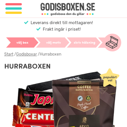
Leverans direkt till mottagaren!
Frakt ingår i priset!
välj box
välj motiv
skriv hälsning
Start
/
Godisboxar
/
Hurraboxen
HURRABOXEN