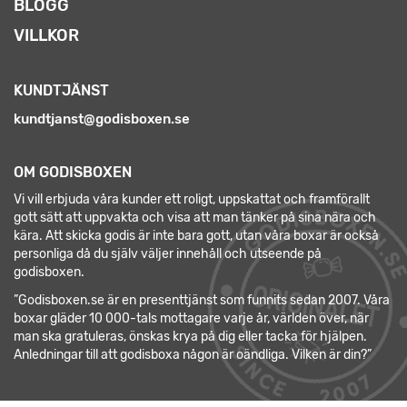
BLOGG
VILLKOR
KUNDTJÄNST
kundtjanst@godisboxen.se
OM GODISBOXEN
Vi vill erbjuda våra kunder ett roligt, uppskattat och framförallt
gott sätt att uppvakta och visa att man tänker på sina nära och
kära. Att skicka godis är inte bara gott, utan våra boxar är också
personliga då du själv väljer innehåll och utseende på
godisboxen.
”Godisboxen.se är en presenttjänst som funnits sedan 2007. Våra
boxar gläder 10 000-tals mottagare varje år, världen över, när
man ska gratuleras, önskas krya på dig eller tacka för hjälpen.
Anledningar till att godisboxa någon är oändliga. Vilken är din?”