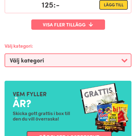
125:-
LÄGG TILL
VISA FLER TILLÄGG
Välj kategori:
VEM FYLLER
ÅR?
Skicka gott grattis i box till
den du vill överraska!