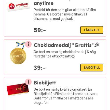
anytime
Perfekt för den som gillar att titta på film
hemma! Ge bort en mysig filmkväll
tillsammans med godiset.
59:-
LÄGG TILL
i
Chokladmedalj "Grattis"🎉
Ge bort en smarrig chokladmedalj & säg
”Grattis" på ett gott sätt 😋
39:-
LÄGG TILL
i
Biobiljett
Ge bort en härlig kväll i biomörkret! En
Biobiljett från Filmstaden i presentkuvert.
Gäller för valfri film på Filmstadens alla
biografer.