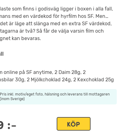
ste som finns i godisväg ligger i boxen i alla fall,
mans med en värdekod för hyrfilm hos SF. Men…
det är läge att slänga med en extra SF värdekod,
agarna är två? Så får de välja varsin film och
ugnet kan bevaras.
ll
lm online på SF anytime, 2 Daim 28g, 2
sbilar 30g, 2 Mjölkchoklad 24g, 2 Kexchoklad 25g
Pris inkl. motiv/eget foto, hälsning och leverans till mottagaren
(inom Sverige)
9
:-
KÖP