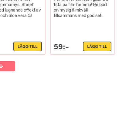
 hemmamys. Sheet
titta på film hemma! Ge bort
d lugnande effekt av
en mysig filmkväll
 och aloe vera 😌
tillsammans med godiset.
59:-
LÄGG TILL
LÄGG TILL