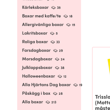
Kärleksboxar
35
Boxar med kaffe/te
18
Allergivänliga boxar
15
Lakritsboxar
5
Roliga boxar
33
Farsdagboxar
29
Morsdagboxar
24
Julklappsboxar
38
Halloweenboxar
12
Alla Hjärtans Dag boxar
19
Påskägg i box
28
Trisslo
Alla boxar
(Mott
213
måste