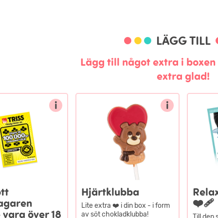
LÄGG TILL
Lägg till något extra i boxe
extra glad!
i
i
tt
Hjärtklubba
Rela
agaren
❤️‍🩹
Lite extra ❤️ i din box - i form
 vara över 18
av söt chokladklubba!
Till den