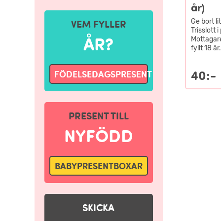
år)
Ge bort l
VEM FYLLER
Trisslott 
ÅR?
Mottagare
fyllt 18 år.
40:-
FÖDELSEDAGSPRESENT
PRESENT TILL
NYFÖDD
BABYPRESENTBOXAR
SKICKA