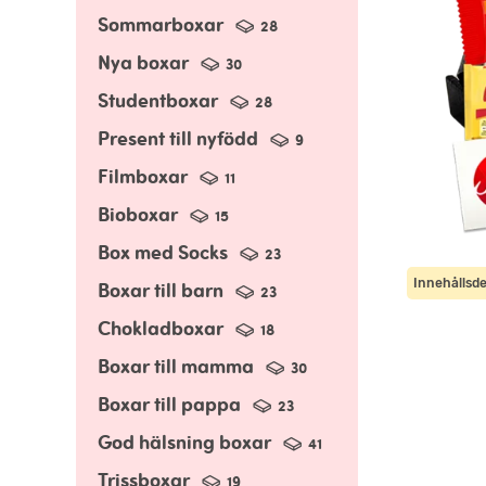
Sommarboxar
28
Nya boxar
30
Studentboxar
28
Present till nyfödd
9
Filmboxar
11
Bioboxar
15
Box med Socks
23
Innehållsde
Boxar till barn
23
Chokladboxar
18
Boxar till mamma
30
Boxar till pappa
23
God hälsning boxar
41
Trissboxar
19