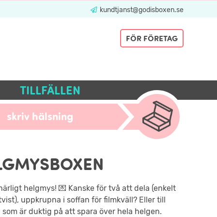
kundtjanst@godisboxen.se
FÖR FÖRETAG
TILLFÄLLEN
skriv hälsning
LGMYSBOXEN
härligt helgmys! 💌 Kanske för två att dela (enkelt
vist), uppkrupna i soffan för filmkväll? Eller till
som är duktig på att spara över hela helgen.