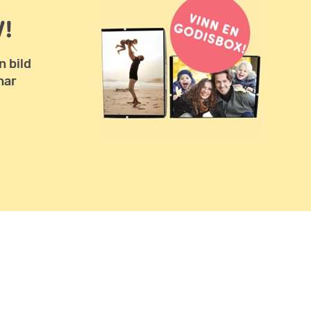
!
n bild
har