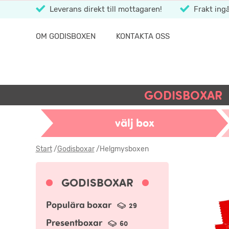
Leverans direkt till mottagaren!
Frakt ingå
OM GODISBOXEN
KONTAKTA OSS
GODISBOXAR
välj box
Start
/
Godisboxar
/
Helgmysboxen
GODISBOXAR
Populära boxar
29
Presentboxar
60