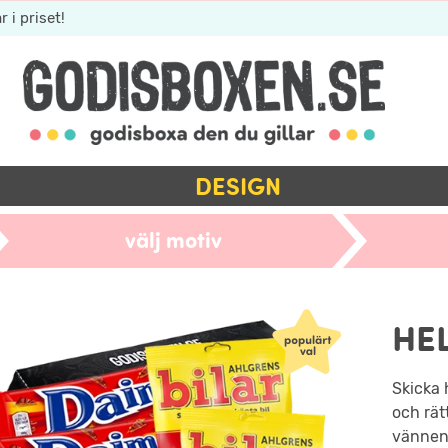
r i priset!
DESIGN
välj motiv
HE
Skicka 
och rätt
vännen 