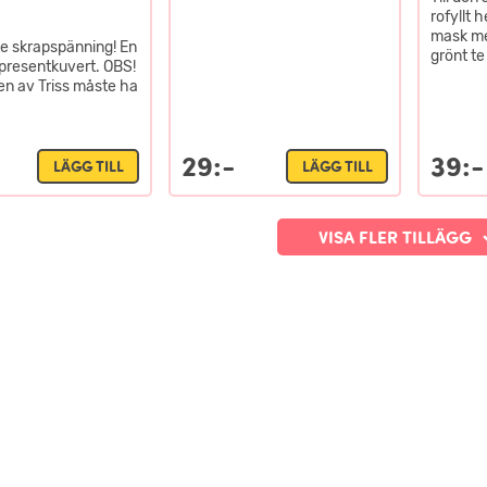
rofyllt
mask me
ite skrapspänning! En
grönt te
i presentkuvert. OBS!
n av Triss måste ha
29:-
39:-
LÄGG TILL
LÄGG TILL
VISA FLER TILLÄGG