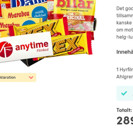
Det goda
tillsam
kanske 
om mott
helg-l
Innehå
1 Hyrfi
Ahlgren
klaration
Totalt:
28