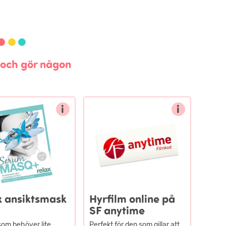
n och gör någon
i
i
x ansiktsmask
Hyrfilm online på
SF anytime
 som behöver lite
Perfekt för den som gillar att