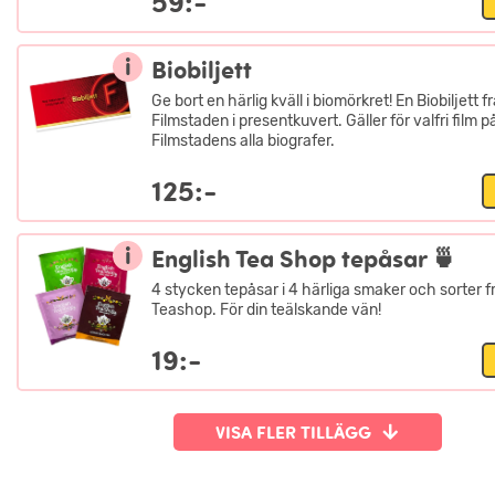
59:-
i
Biobiljett
Ge bort en härlig kväll i biomörkret! En Biobiljett f
Filmstaden i presentkuvert. Gäller för valfri film p
Filmstadens alla biografer.
125:-
i
English Tea Shop tepåsar 🍵
4 stycken tepåsar i 4 härliga smaker och sorter f
Teashop. För din teälskande vän!
19:-
VISA FLER TILLÄGG