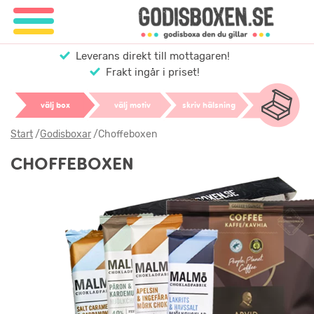
Leverans direkt till mottagaren!
Frakt ingår i priset!
välj box
välj motiv
skriv hälsning
Start
/
Godisboxar
/
Choffeboxen
CHOFFEBOXEN