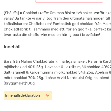
[Shå-ffe] = Choklad+kaffe: Om man älskar två saker, varför s
välja? Så tänkte vi när vi tog fram den ultimata hälsningen til
kaffeälskaren; Choffeboxen! Fantastisk god choklad från Mal
Chokladfabrik tillsammans med ett, för en god fika, perfekt ka
överraska din choffe-vän med en härlig box i brevlådan!
Innehåll
Bars från Malmö Chokladfabrik i härliga smaker; Päron & K
mjölkchoklad 40% 25g, Havssalt & Lakrits mjölkchoklad 40% 
Saltkaramell & Kardemumma mjölkchoklad 54% 25g, Apelsin &
mörk choklad 70% 25g, 1 påse Arvid Nordquist Original blend
(bryggmalet)100g
Innehållsdeklaration