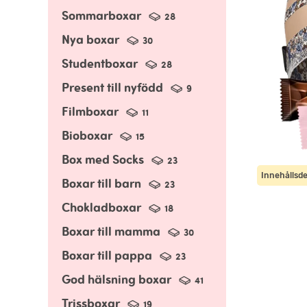
Sommarboxar
28
Nya boxar
30
Studentboxar
28
Present till nyfödd
9
Filmboxar
11
Bioboxar
15
Box med Socks
23
Innehållsde
Boxar till barn
23
Chokladboxar
18
Boxar till mamma
30
Boxar till pappa
23
God hälsning boxar
41
Trissboxar
19