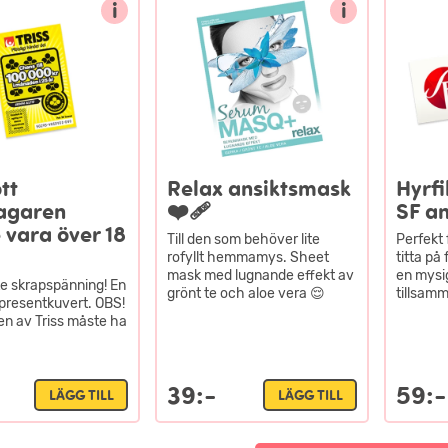
i
i
tt
Relax ansiktsmask
Hyrfi
agaren
❤️‍🩹
SF a
 vara över 18
Till den som behöver lite
Perfekt 
rofyllt hemmamys. Sheet
titta på
mask med lugnande effekt av
en mysig
ite skrapspänning! En
grönt te och aloe vera 😌
tillsam
i presentkuvert. OBS!
n av Triss måste ha
39:-
59:-
LÄGG TILL
LÄGG TILL