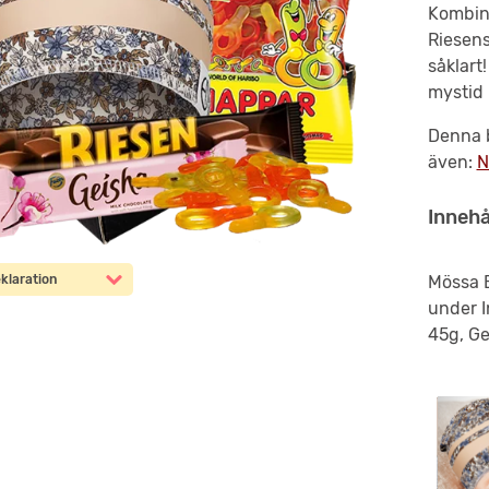
Kombine
Riesens
såklart!
mystid 
Denna b
även:
N
Innehå
klaration
Mössa B
under I
45g, Ge