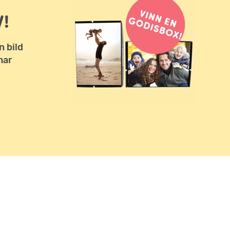
!
n bild
har