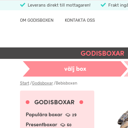
Leverans direkt till mottagaren!
Frakt ingå
OM GODISBOXEN
KONTAKTA OSS
GODISBOXAR
välj box
Start
/
Godisboxar
/
Bebisboxen
GODISBOXAR
Populära boxar
29
Presentboxar
60