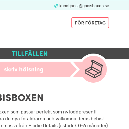
kundtjanst@godisboxen.se
FÖR FÖRETAG
TILLFÄLLEN
skriv hälsning
BISBOXEN
oxen som passar perfekt som nyföddpresent!
ra de nya föräldrarna och välkomna deras bebis!
n mössa från Elodie Details (i storlek 0-6 månader).