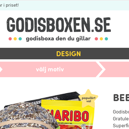
r i priset!
DESIGN
välj motiv
BE
Godisb
Gratule
Superfi