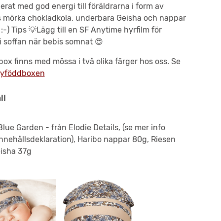
rat med god energi till föräldrarna i form av
 mörka chokladkola, underbara Geisha och nappar
 :-) Tips 💡Lägg till en SF Anytime hyrfilm för
i soffan när bebis somnat 😍
ox finns med mössa i två olika färger hos oss. Se
yföddboxen
ll
lue Garden - från Elodie Details, (se mer info
nnehållsdeklaration), Haribo nappar 80g, Riesen
isha 37g