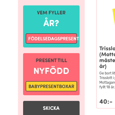
VEM FYLLER
ÅR?
FÖDELSEDAGSPRESENT
Trisslo
(Mott
måste
PRESENT TILL
år)
NYFÖDD
Ge bort l
Trisslott 
Mottagare
BABYPRESENTBOXAR
fyllt 18 år.
40:-
SKICKA