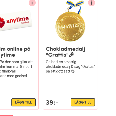
i
i
lm online på
Chokladmedalj
nytime
"Grattis"🎉
för den som gillar att
Ge bort en smarrig
 film hemma! Ge bort
chokladmedalj & säg ”Grattis"
 filmkväll
på ett gott sätt 😋
mans med godiset.
39:-
LÄGG TILL
LÄGG TILL